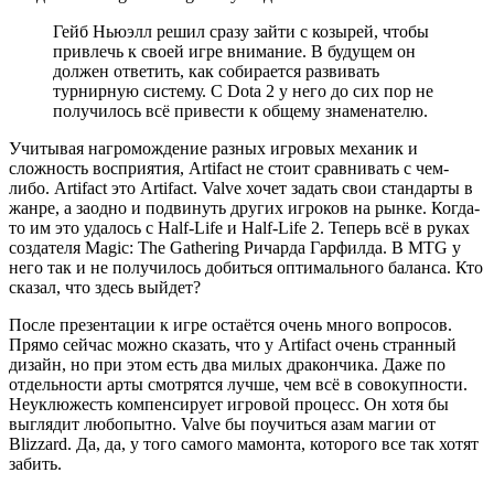
Гейб Ньюэлл решил сразу зайти с козырей, чтобы
привлечь к своей игре внимание. В будущем он
должен ответить, как собирается развивать
турнирную систему. С Dota 2 у него до сих пор не
получилось всё привести к общему знаменателю.
Учитывая нагромождение разных игровых механик и
сложность восприятия, Artifact не стоит сравнивать с чем-
либо. Artifact это Artifact. Valve хочет задать свои стандарты в
жанре, а заодно и подвинуть других игроков на рынке. Когда-
то им это удалось с Half-Life и Half-Life 2. Теперь всё в руках
создателя Magic: The Gathering Ричарда Гарфилда. В MTG у
него так и не получилось добиться оптимального баланса. Кто
сказал, что здесь выйдет?
После презентации к игре остаётся очень много вопросов.
Прямо сейчас можно сказать, что у Artifact очень странный
дизайн, но при этом есть два милых дракончика. Даже по
отдельности арты смотрятся лучше, чем всё в совокупности.
Неуклюжесть компенсирует игровой процесс. Он хотя бы
выглядит любопытно. Valve бы поучиться азам магии от
Blizzard. Да, да, у того самого мамонта, которого все так хотят
забить.