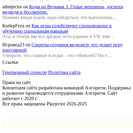
admijector
on
Коды на Ведьмак 3. Голые женщины, доспехи
медведя и бессмертие.
Помимо ввода кодов, надо убедиться, что выполнены…
КиберFeya
on
Как игры содействуют социализации и
обучению социальным навыкам
Ага, и теперь мы все дружно петь караоке в VR, вме…
Игровед23
on
Секреты создания видеоигр: что делает игру
популярной
Говорите, что главное в играх - это геймплей? Но е…
Ссылки
Генеральный спонсор
Политика сайта
Права на сайт
Концепция сайта разработана командой Алгоритм. Поддержка
и развитие производится сотрудниками Алгоритм. Сайт
работает с 2020 г.
Все права защищены Playjector 2020-2025
Facebook
Twitter
WhatsApp
Telegram
Кнопка
«Наверх»