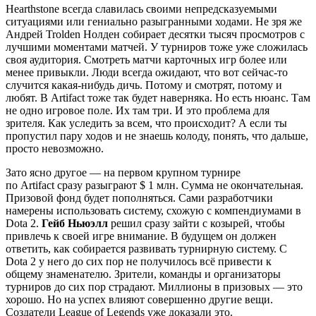
Hearthstone всегда славилась своими непредсказуемыми
ситуациями или гениально разыгранными ходами. Не зря же
Андрей Trolden Нолден собирает десятки тысяч просмотров с
лучшими моментами матчей. У турниров тоже уже сложилась
своя аудитория. Смотреть матчи карточных игр более или
менее привыкли. Люди всегда ожидают, что вот сейчас-то
случится какая-нибудь дичь. Потому и смотрят, потому и
любят. В Artifact тоже так будет наверняка. Но есть нюанс. Там
не одно игровое поле. Их там три. И это проблема для
зрителя. Как уследить за всем, что происходит? А если ты
пропустил пару ходов и не знаешь колоду, понять, что дальше,
просто невозможно.
Зато ясно другое — на первом крупном турнире
по Artifact сразу разыграют $ 1 млн. Сумма не окончательная.
Призовой фонд будет пополняться. Сами разработчики
намерены использовать систему, схожую с компендиумами в
Dota 2.
Гейб Ньюэлл
решил сразу зайти с козырей, чтобы
привлечь к своей игре внимание. В будущем он должен
ответить, как собирается развивать турнирную систему. С
Dota 2 у него до сих пор не получилось всё привести к
общему знаменателю. Зрители, команды и организаторы
турниров до сих пор страдают. Миллионы в призовых — это
хорошо. Но на успех влияют совершенно другие вещи.
Создатели League of Legends уже доказали это.