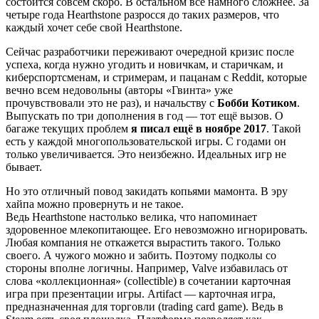
состоится совсем скоро. В остальном всё намного сложнее. За
четыре года Hearthstone разросся до таких размеров, что
каждый хочет себе свой Hearthstone.
Сейчас разработчики переживают очередной кризис после
успеха, когда нужно угодить и новичкам, и старичкам, и
киберспортсменам, и стримерам, и пацанам с Reddit, которые
вечно всем недовольны (авторы «Гвинта» уже
прочувствовали это не раз), и начальству с
Бобби Котиком
.
Выпускать по три дополнения в год — тот ещё вызов. О
багаже текущих проблем
я писал ещё в ноябре 2017
. Такой
есть у каждой многопользовательской игры. С годами он
только увеличивается. Это неизбежно. Идеальных игр не
бывает.
Но это отличный повод закидать копьями мамонта. В эру
хайпа можно провернуть и не такое.
Ведь Hearthstone настолько велика, что напоминает
здоровенное млекопитающее. Его невозможно игнорировать.
Любая компания не откажется вырастить такого. Только
своего. А чужого можно и забить. Поэтому подколы со
стороны вполне логичны. Например, Valve избавилась от
слова «коллекционная» (collectible) в сочетании карточная
игра при презентации игры. Artifact — карточная игра,
предназначенная для торговли (trading card game). Ведь в