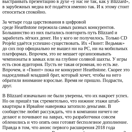
выстраивать презентацию в духе «у нас не так, как у Blizzard»,
в зарубежных медиа всё подаётся именно так. И к этому стоит
относиться спокойно.
За четыре года царствования в цифровой
среде Hearthstone пережила самых разных конкурентов.
Большинство из них пытались повторить путь Blizzard и
заработать лёгких денег. Ни у кого не получилось. Только CD
Projekt удаётся успешно существовать. Их «Гвинт: Ведьмак»
до сих пор официально не вышел ни на PC, ни на мобильных
платформах. Впрочем, это не мешает организовывать
чемпионаты в замках или на глубине соляной шахты. У игры
есть своя аудитория. Пусть не такая огромная, но есть же.
Впрочем, и «Гвинт» пока не конкурент Hearthstone. Скорее это
надоедливый младший брат, который хочет, чтобы на него
обратили внимание взрослые. Время не пришло. Подрасти,
друг.
В Blizzard изначально не были уверены, что их накроет успех.
Но он пришёл так стремительно, что нижние этажи штаб-
квартиры в Ирвайне наверняка затопило деньгами. В
сообществе любят рассуждать, что в компании ничего не
делают и почивают на лаврах, что разработчики совсем
обленились и что опять они готовят бесполезное дополнение.
Правда в том, что анонс первого расширения 2018 года