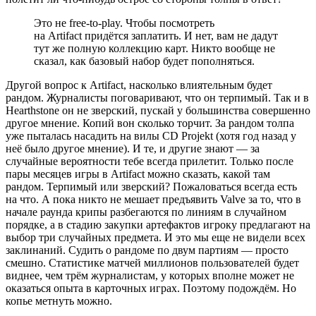
Это не free-to-play. Чтобы посмотреть
на Artifact придётся заплатить. И нет, вам не дадут
тут же полную коллекцию карт. Никто вообще не
сказал, как базовый набор будет пополняться.
Другой вопрос к Artifact, насколько влиятельным будет
рандом. Журналисты поговаривают, что он терпимый. Так и в
Hearthstone он не зверский, пускай у большинства совершенно
другое мнение. Копий вон сколько торчит. За рандом толпа
уже пыталась насадить на вилы CD Projekt (хотя год назад у
неё было другое мнение). И те, и другие знают — за
случайные вероятности тебе всегда прилетит. Только после
пары месяцев игры в Artifact можно сказать, какой там
рандом. Терпимый или зверский? Пожаловаться всегда есть
на что. А пока никто не мешает предъявить Valve за то, что в
начале раунда крипы разбегаются по линиям в случайном
порядке, а в стадию закупки артефактов игроку предлагают на
выбор три случайных предмета. И это мы еще не видели всех
заклинаний. Судить о рандоме по двум партиям — просто
смешно. Статистике матчей миллионов пользователей будет
виднее, чем трём журналистам, у которых вполне может не
оказаться опыта в карточных играх. Поэтому подождём. Но
копье метнуть можно.