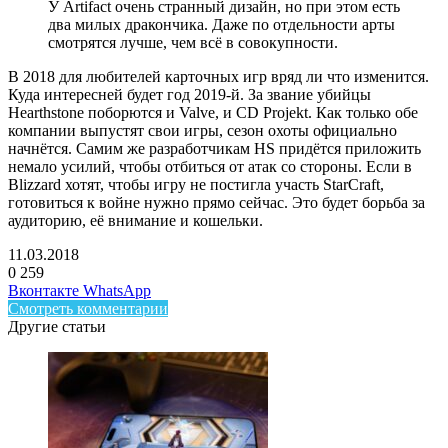
У Artifact очень странный дизайн, но при этом есть
два милых дракончика. Даже по отдельности арты
смотрятся лучше, чем всё в совокупности.
В 2018 для любителей карточных игр вряд ли что изменится.
Куда интересней будет год 2019-й. За звание убийцы
Hearthstone поборются и Valve, и CD Projekt. Как только обе
компании выпустят свои игры, сезон охоты официально
начнётся. Самим же разработчикам HS придётся приложить
немало усилий, чтобы отбиться от атак со стороны. Если в
Blizzard хотят, чтобы игру не постигла участь StarCraft,
готовиться к войне нужно прямо сейчас. Это будет борьба за
аудиторию, её внимание и кошельки.
11.03.2018
0
259
Facebook
Twitter
LinkedIn
Telegram
Вконтакте
WhatsApp
Смотреть комментарии
Другие статьи