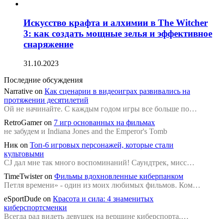
Искусство крафта и алхимии в The Witcher
3: как создать мощные зелья и эффективное
снаряжение
31.10.2023
Последние обсуждения
Narrative
on
Как сценарии в видеоиграх развивались на
протяжении десятилетий
Ой не начинайте. С каждым годом игры все больше по…
RetroGamer
on
7 игр основанных на фильмах
не забудем и Indiana Jones and the Emperor's Tomb
Ник
on
Топ-6 игровых персонажей, которые стали
культовыми
CJ дал мне так много воспоминаний! Саундтрек, мисс…
TimeTwister
on
Фильмы вдохновленные киберпанком
Петля времени» - один из моих любимых фильмов. Ком…
eSportDude
on
Красота и сила: 4 знаменитых
киберспортсменки
Всегда рад видеть девушек на вершине киберспорта.…