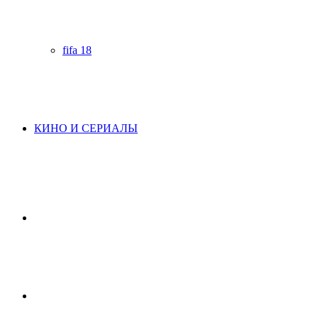
fifa 18
КИНО И СЕРИАЛЫ
Начните
поиск
Switch