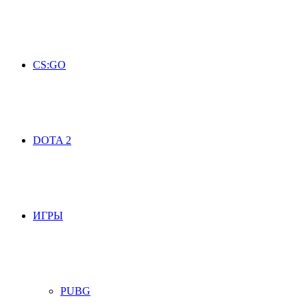
CS:GO
DOTA 2
ИГРЫ
PUBG