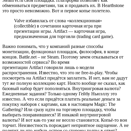
Steam есть своя площадка. Платформа позволяет как
обмениваться предметами, так и продавать их. В Hearthstone
это просто невозможно. Вот и первое копье полетело.
Valve избавилась от слова «коллекционная»
(collectible) в сочетании карточная игра при
презентации игры. Artifact — карточная игра,
предназначенная для торговли (trading card game).
Важно понимать, что у компаний разные способы
монетизации, функционал площадок, философия, в конце
концов. Battle.net – не Steam. Поэтому зачем отказываться от
возможностей сервиса? Во время
презентации Artifact говорили лишь о модели
распространения. Известно, что это не free-to-play. Чтобы
посмотреть на Artifact придётся заплатить. И нет, вам не дадут
тут же полную коллекцию карт. Никто вообще не сказал, как
базовый набор будет пополняться. Внутриигровая валюта?
Ежедневные задания? Только одному Гейбу Ньюэллу это
известно. А что если придётся платить реальные деньги за
покупку наборов с картами, как в настоящем Magic: The
Gathering? Или сразу идти на торговую площадку, чтобы
выбирать понравившиеся? И никакой внутриигровой
валюты? И вот как-то уже не весело становится. Копьё-то вон
торчит. Неизвестность порождает неприятное ощущение. А не
полетит ли что-нибудь острое со стороны толпы в ответ?