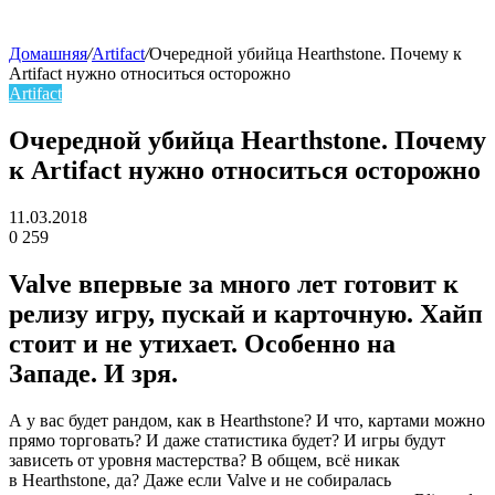
Домашняя
/
Artifact
/
Очередной убийца Hearthstone. Почему к
Artifact нужно относиться осторожно
skin
Artifact
Очередной убийца Hearthstone. Почему
к Artifact нужно относиться осторожно
11.03.2018
0
259
Facebook
Twitter
LinkedIn
Valve впервые за много лет готовит к
релизу игру, пускай и карточную. Хайп
стоит и не утихает. Особенно на
Западе. И зря.
А у вас будет рандом, как в Hearthstone? И что, картами можно
прямо торговать? И даже статистика будет? И игры будут
зависеть от уровня мастерства? В общем, всё никак
в Hearthstone, да? Даже если Valve и не собиралась