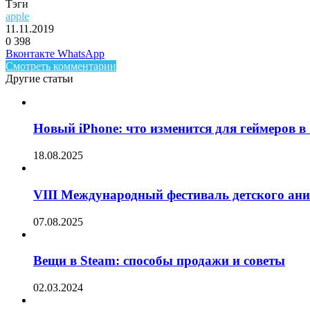
Тэги
apple
11.11.2019
0
398
Facebook
Twitter
LinkedIn
Telegram
Вконтакте
WhatsApp
Смотреть комментарии
Другие статьи
Новый iPhone: что изменится для геймеров в 
18.08.2025
VIII Международный фестиваль детского ан
07.08.2025
Вещи в Steam: способы продажи и советы
02.03.2024