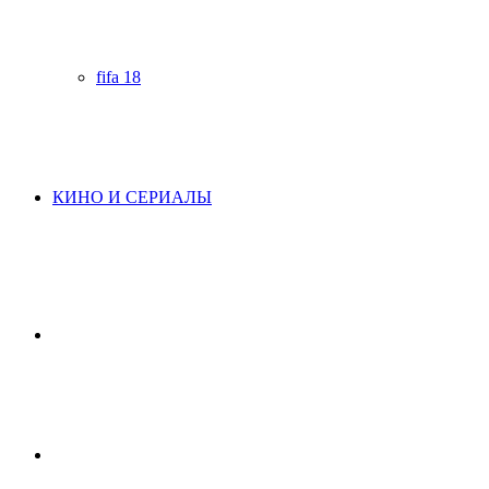
fifa 18
КИНО И СЕРИАЛЫ
Начните
поиск
Switch