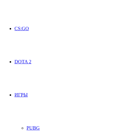
CS:GO
DOTA 2
ИГРЫ
PUBG