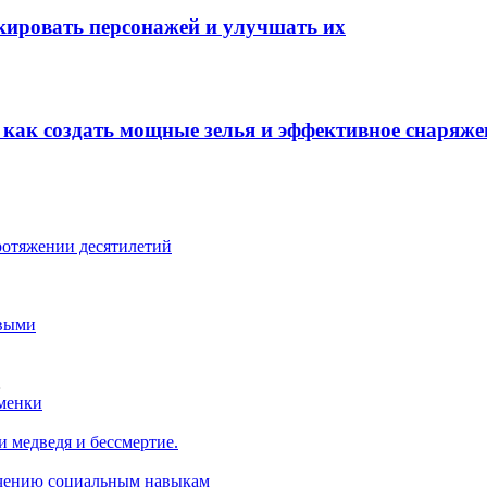
окировать персонажей и улучшать их
: как создать мощные зелья и эффективное снаряже
ротяжении десятилетий
овыми
…
сменки
 медведя и бессмертие.
учению социальным навыкам