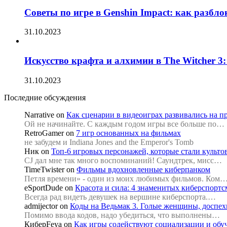
Советы по игре в Genshin Impact: как разбл
31.10.2023
Искусство крафта и алхимии в The Witcher 3
31.10.2023
Последние обсуждения
Narrative
on
Как сценарии в видеоиграх развивались на п
Ой не начинайте. С каждым годом игры все больше по…
RetroGamer
on
7 игр основанных на фильмах
не забудем и Indiana Jones and the Emperor's Tomb
Ник
on
Топ-6 игровых персонажей, которые стали культ
CJ дал мне так много воспоминаний! Саундтрек, мисс…
TimeTwister
on
Фильмы вдохновленные киберпанком
Петля времени» - один из моих любимых фильмов. Ком
eSportDude
on
Красота и сила: 4 знаменитых киберспорт
Всегда рад видеть девушек на вершине киберспорта.…
admijector
on
Коды на Ведьмак 3. Голые женщины, доспехи
Помимо ввода кодов, надо убедиться, что выполнены…
КиберFeya
on
Как игры содействуют социализации и об