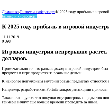
Домашняя
/
Бизнес и киберспорт
/
К 2025 году прибыль в игровой
Бизнес и киберспорт
skin
К 2025 году прибыль в игровой индустр
11.11.2019
0
398
Facebook
Twitter
LinkedIn
Игровая индустрия непрерывно растет. 
долларов.
Примечательно то, что раньше доход в игровой индустрии был в
предметы в игре продаются за реальные деньги.
К наиболее популярным внутриигровым предметам относятся а
Например, разработчикам Fortnite микротранзакциии приносят 
Также планируется что покупки внутриигровых предметов повыс
геймеры начнут еще больше времени проводить за ними.