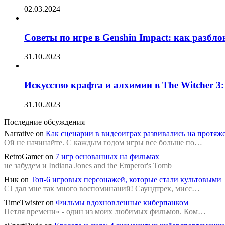
02.03.2024
Советы по игре в Genshin Impact: как разбл
31.10.2023
Искусство крафта и алхимии в The Witcher 3
31.10.2023
Последние обсуждения
Narrative
on
Как сценарии в видеоиграх развивались на протяж
Ой не начинайте. С каждым годом игры все больше по…
RetroGamer
on
7 игр основанных на фильмах
не забудем и Indiana Jones and the Emperor's Tomb
Ник
on
Топ-6 игровых персонажей, которые стали культовыми
CJ дал мне так много воспоминаний! Саундтрек, мисс…
TimeTwister
on
Фильмы вдохновленные киберпанком
Петля времени» - один из моих любимых фильмов. Ком…