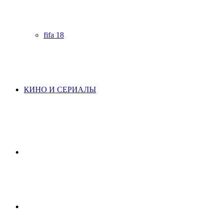
fifa 18
КИНО И СЕРИАЛЫ
Начните
поиск
Switch