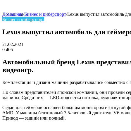
Домашняя
/
Бизнес и киберспорт
/
Lexus выпустил автомобиль д
Бизнес и киберспорт
skin
Lexus выпустил автомобиль для гейме
21.02.2021
0
405
Facebook
Twitter
LinkedIn
Автомобильный бренд Lexus представил
видеоигр.
Комплектация и дизайн машины разрабатывались совместно с п
По словам представителей японской компании, они провели се
машины. Среди них — LED-подсветка потолка, «умная» тонир
Седан для геймеров оснащен большим монитором изогнутой ф
AMD. У машины бензиновый 3,5-литровый двигатель V6 мощнос
Привод — задний или полный.