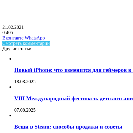
21.02.2021
0
405
Facebook
Twitter
LinkedIn
Telegram
Вконтакте
WhatsApp
Смотреть комментарии
Другие статьи
Новый iPhone: что изменится для геймеров в 
18.08.2025
VIII Международный фестиваль детского ан
07.08.2025
Вещи в Steam: способы продажи и советы