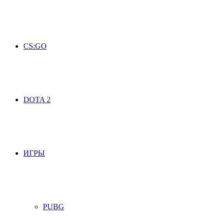
CS:GO
DOTA 2
ИГРЫ
PUBG