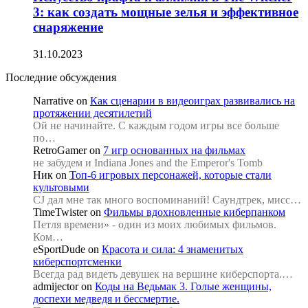
3: как создать мощные зелья и эффективное
снаряжение
31.10.2023
Последние обсуждения
Narrative
on
Как сценарии в видеоиграх развивались на
протяжении десятилетий
Ой не начинайте. С каждым годом игры все больше
по…
RetroGamer
on
7 игр основанных на фильмах
не забудем и Indiana Jones and the Emperor's Tomb
Ник
on
Топ-6 игровых персонажей, которые стали
культовыми
CJ дал мне так много воспоминаний! Саундтрек, мисс…
TimeTwister
on
Фильмы вдохновленные киберпанком
Петля времени» - один из моих любимых фильмов.
Ком…
eSportDude
on
Красота и сила: 4 знаменитых
киберспортсменки
Всегда рад видеть девушек на вершине киберспорта.…
admijector
on
Коды на Ведьмак 3. Голые женщины,
доспехи медведя и бессмертие.