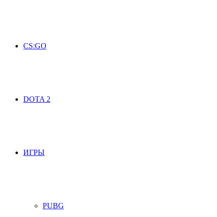
CS:GO
DOTA 2
ИГРЫ
PUBG