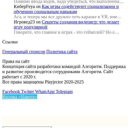
Помимо ввода кодов, надо убедиться, что выполнены…
КиберFeya
on
Как игры содействуют социализации и
обучению социальным навыкам
Ага, и теперь мы все дружно петь караоке в VR, вме…
Игровед23
on
Секреты создания видеоигр: что делает
игру популярной
Говорите, что главное в играх - это геймплей? Но е…
Ссылки
Генеральный спонсор
Политика сайта
Права на сайт
Концепция сайта разработана командой Алгоритм. Поддержка
и развитие производится сотрудниками Алгоритм. Сайт
работает с 2020 г.
Все права защищены Playjector 2020-2025
Facebook
Twitter
WhatsApp
Telegram
Кнопка «Наверх»