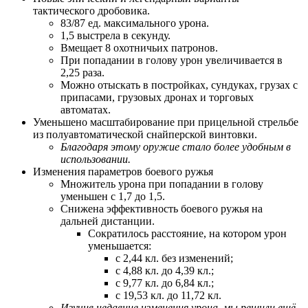
тактического дробовика.
83/87 ед. максимального урона.
1,5 выстрела в секунду.
Вмещает 8 охотничьих патронов.
При попадании в голову урон увеличивается в
2,25 раза.
Можно отыскать в постройках, сундуках, грузах с
припасами, грузовых дронах и торговых
автоматах.
Уменьшено масштабирование при прицельной стрельбе
из полуавтоматической снайперской винтовки.
Благодаря этому оружие стало более удобным в
использовании.
Изменения параметров боевого ружья
Множитель урона при попадании в голову
уменьшен с 1,7 до 1,5.
Снижена эффективность боевого ружья на
дальней дистанции.
Сократилось расстояние, на котором урон
уменьшается:
с 2,44 кл. без изменений;
с 4,88 кл. до 4,39 кл.;
с 9,77 кл. до 6,84 кл.;
с 19,53 кл. до 11,72 кл.
Изучив недавние изменения урона, мы решили ещё