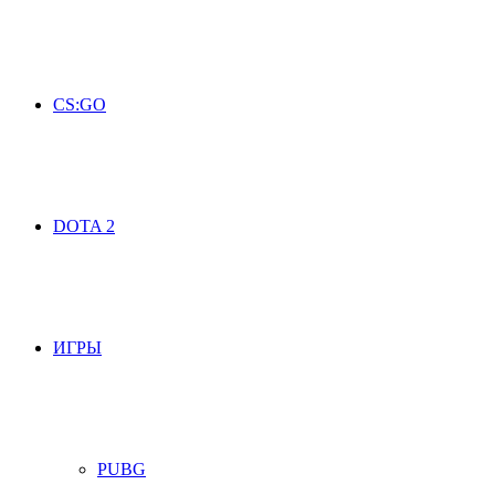
CS:GO
DOTA 2
ИГРЫ
PUBG