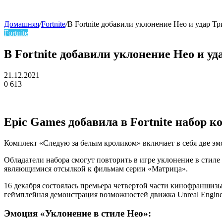
Домашняя
/
Fortnite
/
В Fortnite добавили уклонение Нео и удар 
Fortnite
skin
В Fortnite добавили уклонение Нео и у
21.12.2021
0
613
Facebook
Twitter
LinkedIn
Epic Games добавила в Fortnite набор
Комплект «Следую за белым кроликом» включает в себя две эм
Обладатели набора смогут повторить в игре уклонение в стил
являющимися отсылкой к фильмам серии «Матрица».
16 декабря состоялась премьера четвертой части кинофраншизы 
геймплейная демонстрация возможностей движка Unreal Engine
Эмоция «Уклонение в стиле Нео»: