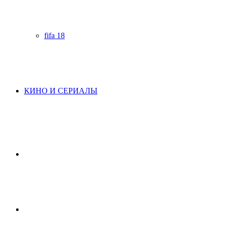
fifa 18
КИНО И СЕРИАЛЫ
Начните
поиск
Switch