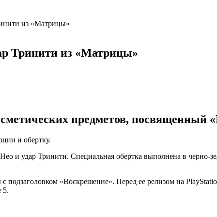
Тринити из «Матрицы»
дар Тринити из «Матрицы»
 косметических предметов, посвященный 
оции и обертку.
е Нео и удар Тринити. Специальная обертка выполнена в черно-з
с подзаголовком «Воскрешение». Перед ее релизом на PlayStatio
 5.