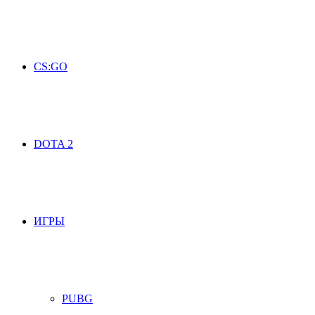
CS:GO
DOTA 2
ИГРЫ
PUBG