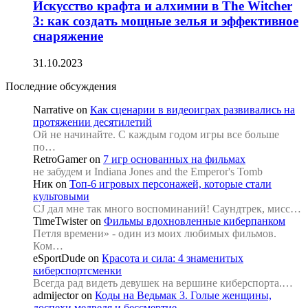
Искусство крафта и алхимии в The Witcher
3: как создать мощные зелья и эффективное
снаряжение
31.10.2023
Последние обсуждения
Narrative
on
Как сценарии в видеоиграх развивались на
протяжении десятилетий
Ой не начинайте. С каждым годом игры все больше
по…
RetroGamer
on
7 игр основанных на фильмах
не забудем и Indiana Jones and the Emperor's Tomb
Ник
on
Топ-6 игровых персонажей, которые стали
культовыми
CJ дал мне так много воспоминаний! Саундтрек, мисс…
TimeTwister
on
Фильмы вдохновленные киберпанком
Петля времени» - один из моих любимых фильмов.
Ком…
eSportDude
on
Красота и сила: 4 знаменитых
киберспортсменки
Всегда рад видеть девушек на вершине киберспорта.…
admijector
on
Коды на Ведьмак 3. Голые женщины,
доспехи медведя и бессмертие.