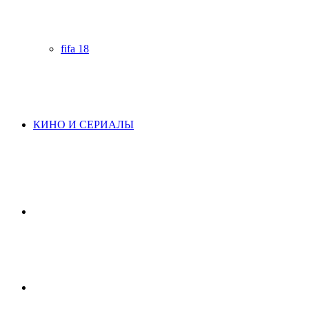
fifa 18
КИНО И СЕРИАЛЫ
Начните
поиск
Switch