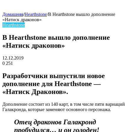
Домашняя
/
Hearthstone
/
В Hearthstone вышло дополнение
«Натиск драконов»
skin
Hearthstone
В Hearthstone вышло дополнение
«Натиск драконов»
12.12.2019
0
251
Facebook
Twitter
LinkedIn
Разработчики выпустили новое
дополнение для Hearthstone —
«Натиск Драконов».
Дополнение состоит из 140 карт, в том числе пяти вариаций
Галакронда, которые заменяют основного персонажа.
Отец драконов Галакронд
пробудился… и он голоден!