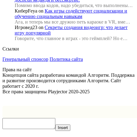
Помимо ввода кодов, надо убедиться, что выполнены…
КиберFeya
on
Как игры содействуют социализации и
обучению социальным навыкам
Ага, и теперь мы все дружно петь караоке в VR, вме…
Игровед23
on
Секреты создания видеоигр: что делает
игру популярной
Говорите, что главное в играх - это геймплей? Но е…
Ссылки
Генеральный спонсор
Политика сайта
Права на сайт
Концепция сайта разработана командой Алгоритм. Поддержка
и развитие производится сотрудниками Алгоритм. Сайт
работает с 2020 г.
Все права защищены Playjector 2020-2025
Facebook
Twitter
WhatsApp
Telegram
Кнопка
«Наверх»
Insert