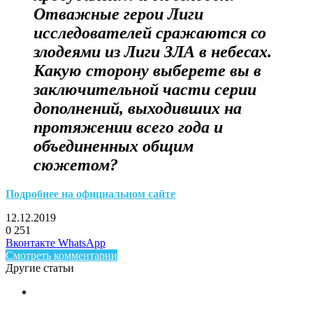
Отважные герои Лиги
исследователей сражаются со
злодеями из Лиги ЗЛА в небесах.
Какую сторону выберете вы в
заключительной части серии
дополнений, выходивших на
протяжении всего года и
объединенных общим
сюжетом?
Подробнее на официальном сайте
12.12.2019
0
251
Facebook
Twitter
LinkedIn
Telegram
Вконтакте
WhatsApp
Смотреть комментарии
Другие статьи