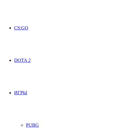
CS:GO
DOTA 2
ИГРЫ
PUBG