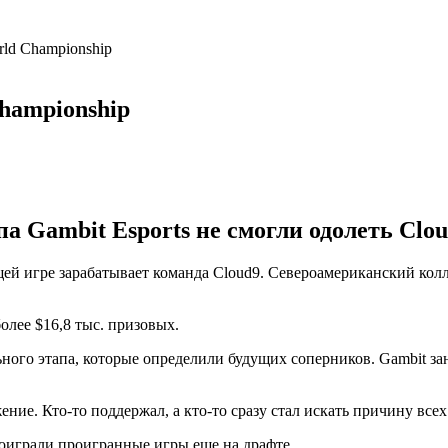
rld Championship
hampionship
а Gambit Esports не смогли одолеть Clou
щей игре зарабатывает команда Cloud9. Североамериканский кол
олее $16,8 тыс. призовых.
ного этапа, которые определили будущих соперников. Gambit зан
ие. Кто-то поддержал, а кто-то сразу стал искать причину всех
роиграли проигранные игры еще на драфте.