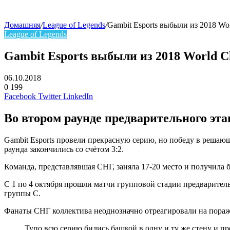
Домашняя
/
League of Legends
/
Gambit Esports выбыли из 2018 Wo
League of Legends
Gambit Esports выбыли из 2018 World C
06.10.2018
0
199
Facebook
Twitter
LinkedIn
Во втором раунде предварительного этап
Gambit Esports провели прекрасную серию, но победу в решаю
раунда закончились со счётом 3:2.
Команда, представлявшая СНГ, заняла 17-20 место и получила б
С 1 по 4 октября прошли матчи групповой стадии предваритель
группы C.
Фанаты СНГ коллектива неоднозначно отреагировали на поражен
Тупо всю серию бились башкой в одну и ту же стену и п