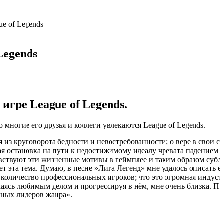
e of Legends
Legends
гре League of Legends.
 многие его друзья и коллеги увлекаются League of Legends.
я из круговорота бедности и невостребованности; о вере в свои
бая остановка на пути к недостижимому идеалу чревата падением
вствуют эти жизненные мотивы в геймплее и таким образом су
 эта тема. Думаю, в песне »Лига Легенд» мне удалось описать 
оличество профессиональных игроков; что это огромная индустр
аясь любимым делом и прогрессируя в нём, мне очень близка. Пр
тных лидеров жанра».