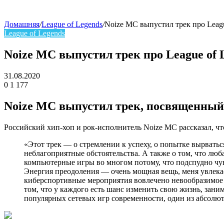
Домашняя
/
League of Legends
/
Noize MC выпустил трек про Leagu
League of Legends
skin
Noize MC выпустил трек про League of 
31.08.2020
0
1 177
Facebook
Twitter
LinkedIn
Noize MC выпустил трек, посвященный и
Российский хип-хоп и рок-исполнитель Noize MC рассказал, что
«Этот трек — о стремлении к успеху, о попытке вырватьс
неблагоприятные обстоятельства. А также о том, что лю
компьютерные игры во многом потому, что подспудно чу
Энергия преодоления — очень мощная вещь, меня увлекает
киберспортивные мероприятия вовлечено невообразимое к
том, что у каждого есть шанс изменить свою жизнь, заним
популярных сетевых игр современности, один из абсолю