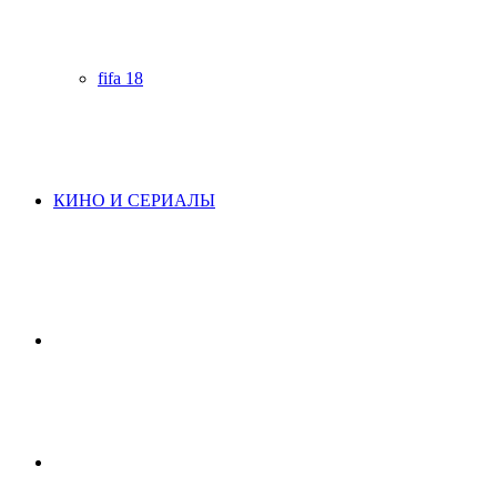
fifa 18
КИНО И СЕРИАЛЫ
Начните
поиск
Switch