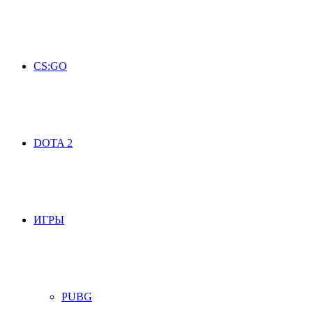
CS:GO
DOTA 2
ИГРЫ
PUBG