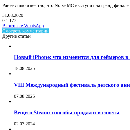
Ранее стало известно, что Noize MC выступит на гранд-финале 
31.08.2020
0
1 177
Facebook
Twitter
LinkedIn
Telegram
Вконтакте
WhatsApp
Смотреть комментарии
Другие статьи
Новый iPhone: что изменится для геймеров в 
18.08.2025
VIII Международный фестиваль детского ан
07.08.2025
Вещи в Steam: способы продажи и советы
02.03.2024