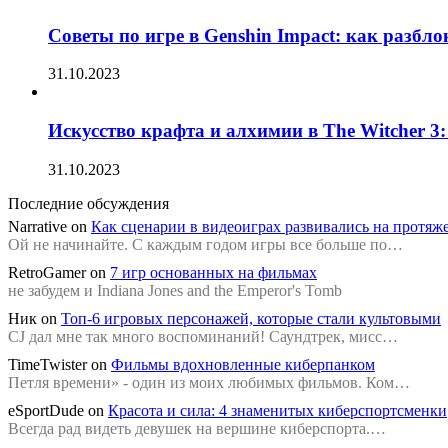
Советы по игре в Genshin Impact: как разбл
31.10.2023
Искусство крафта и алхимии в The Witcher 3
31.10.2023
Последние обсуждения
Narrative
on
Как сценарии в видеоиграх развивались на протяж
Ой не начинайте. С каждым годом игры все больше по…
RetroGamer
on
7 игр основанных на фильмах
не забудем и Indiana Jones and the Emperor's Tomb
Ник
on
Топ-6 игровых персонажей, которые стали культовыми
CJ дал мне так много воспоминаний! Саундтрек, мисс…
TimeTwister
on
Фильмы вдохновленные киберпанком
Петля времени» - один из моих любимых фильмов. Ком…
eSportDude
on
Красота и сила: 4 знаменитых киберспортсменки
Всегда рад видеть девушек на вершине киберспорта.…