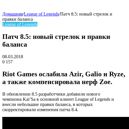
Домашняя
/
League of Legends
/
Патч 8.5: новый стрелок и
правки баланса
skin
League of Legends
Патч 8.5: новый стрелок и правки
баланса
08.03.2018
0
157
Facebook
Twitter
LinkedIn
Riot Games ослабила Azir, Galio и Ryze,
а также компенсировала нерф Zoe.
В обновлении 8.5 разработчики добавили нового
чемпиона Kai’Sa в основной клиент League of Legends и
внесли небольшие правки баланса, в которых
скорректировали изменения патча 8.4.