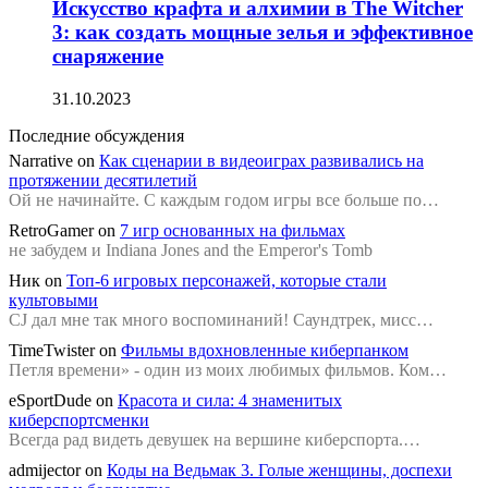
Искусство крафта и алхимии в The Witcher
3: как создать мощные зелья и эффективное
снаряжение
31.10.2023
Последние обсуждения
Narrative
on
Как сценарии в видеоиграх развивались на
протяжении десятилетий
Ой не начинайте. С каждым годом игры все больше по…
RetroGamer
on
7 игр основанных на фильмах
не забудем и Indiana Jones and the Emperor's Tomb
Ник
on
Топ-6 игровых персонажей, которые стали
культовыми
CJ дал мне так много воспоминаний! Саундтрек, мисс…
TimeTwister
on
Фильмы вдохновленные киберпанком
Петля времени» - один из моих любимых фильмов. Ком…
eSportDude
on
Красота и сила: 4 знаменитых
киберспортсменки
Всегда рад видеть девушек на вершине киберспорта.…
admijector
on
Коды на Ведьмак 3. Голые женщины, доспехи