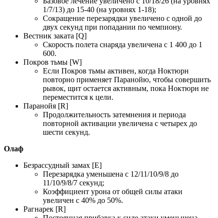
Базовое лечение увеличено с 10/18/26 (на уровнях
1/7/13) до 15-40 (на уровнях 1-18);
Сокращение перезарядки увеличено с одной до
двух секунд при попадании по чемпиону.
Вестник заката [Q]
Скорость полета снаряда увеличена с 1 400 до 1
600.
Покров тьмы [W]
Если Покров тьмы активен, когда Ноктюрн
повторно применяет Паранойю, чтобы совершить
рывок, щит остается активным, пока Ноктюрн не
переместится к цели.
Паранойя [R]
Продолжительность затемнения и периода
повторной активации увеличена с четырех до
шести секунд.
Олаф
Безрассудный замах [E]
Перезарядка уменьшена с 12/11/10/9/8 до
11/10/9/8/7 секунд;
Коэффициент урона от общей силы атаки
увеличен с 40% до 50%.
Рагнарек [R]
Постоянная прибавка к силе атаки уменьшена