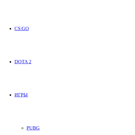
CS:GO
DOTA 2
ИГРЫ
PUBG