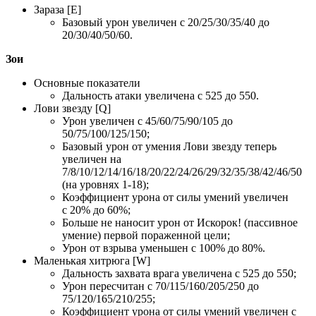
Зараза [E]
Базовый урон увеличен с 20/25/30/35/40 до
20/30/40/50/60.
Зои
Основные показатели
Дальность атаки увеличена с 525 до 550.
Лови звезду [Q]
Урон увеличен с 45/60/75/90/105 до
50/75/100/125/150;
Базовый урон от умения Лови звезду теперь
увеличен на
7/8/10/12/14/16/18/20/22/24/26/29/32/35/38/42/46/50
(на уровнях 1-18);
Коэффициент урона от силы умений увеличен
с 20% до 60%;
Больше не наносит урон от Искорок! (пассивное
умение) первой пораженной цели;
Урон от взрыва уменьшен с 100% до 80%.
Маленькая хитрюга [W]
Дальность захвата врага увеличена с 525 до 550;
Урон пересчитан с 70/115/160/205/250 до
75/120/165/210/255;
Коэффициент урона от силы умений увеличен с