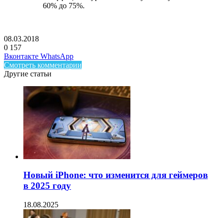
60% до 75%.
08.03.2018
0
157
Facebook
Twitter
LinkedIn
Telegram
Вконтакте
WhatsApp
Смотреть комментарии
Другие статьи
Новый iPhone: что изменится для геймеров
в 2025 году
18.08.2025