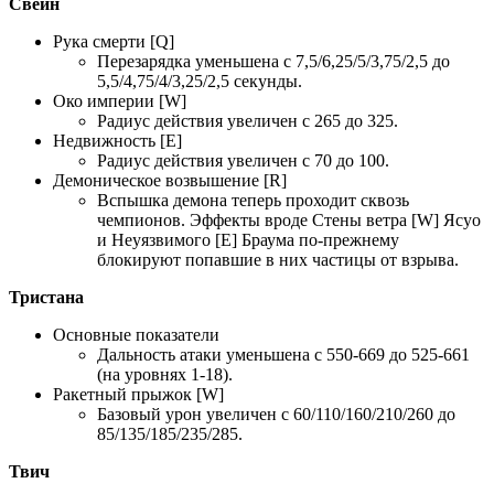
Свейн
Рука смерти [Q]
Перезарядка уменьшена с 7,5/6,25/5/3,75/2,5 до
5,5/4,75/4/3,25/2,5 секунды.
Око империи [W]
Радиус действия увеличен с 265 до 325.
Недвижность [E]
Радиус действия увеличен с 70 до 100.
Демоническое возвышение [R]
Вспышка демона теперь проходит сквозь
чемпионов. Эффекты вроде Стены ветра [W] Ясуо
и Неуязвимого [E]
Браума по-прежнему
блокируют попавшие в них частицы от взрыва.
Тристана
Основные показатели
Дальность атаки уменьшена с 550-669 до 525-661
(на уровнях 1-18).
Ракетный прыжок [W]
Базовый урон увеличен с 60/110/160/210/260 до
85/135/185/235/285.
Твич