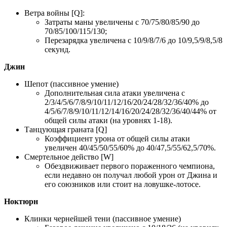
Ветра войны [Q]:
Затраты маны увеличены с 70/75/80/85/90 до
70/85/100/115/130;
Перезарядка увеличена с 10/9/8/7/6 до 10/9,5/9/8,5/8
секунд.
Джин
Шепот (пассивное умение)
Дополнительная сила атаки увеличена с
2/3/4/5/6/7/8/9/10/11/12/16/20/24/28/32/36/40% до
4/5/6/7/8/9/10/11/12/14/16/20/24/28/32/36/40/44% от
общей силы атаки (на уровнях 1-18).
Танцующая граната [Q]
Коэффициент урона от общей силы атаки
увеличен 40/45/50/55/60% до 40/47,5/55/62,5/70%.
Смертельное действо [W]
Обездвиживает первого пораженного чемпиона,
если недавно он получал любой урон от Джина и
его союзников или стоит на ловушке-лотосе.
Ноктюрн
Клинки чернейшей тени (пассивное умение)