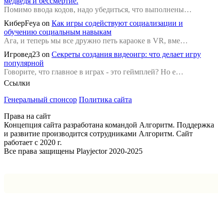
медведя и бессмертие.
Помимо ввода кодов, надо убедиться, что выполнены…
КиберFeya
on
Как игры содействуют социализации и
обучению социальным навыкам
Ага, и теперь мы все дружно петь караоке в VR, вме…
Игровед23
on
Секреты создания видеоигр: что делает игру
популярной
Говорите, что главное в играх - это геймплей? Но е…
Ссылки
Генеральный спонсор
Политика сайта
Права на сайт
Концепция сайта разработана командой Алгоритм. Поддержка
и развитие производится сотрудниками Алгоритм. Сайт
работает с 2020 г.
Все права защищены Playjector 2020-2025
Facebook
Twitter
WhatsApp
Telegram
Кнопка
«Наверх»