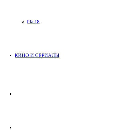
fifa 18
КИНО И СЕРИАЛЫ
Начните
поиск
Switch