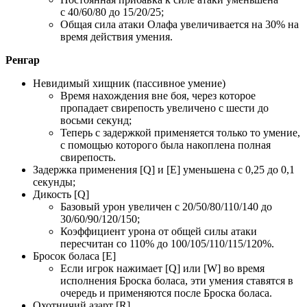
с 40/60/80 до 15/20/25;
Общая сила атаки Олафа увеличивается на 30% на
время действия умения.
Ренгар
Невидимый хищник (пассивное умение)
Время нахождения вне боя, через которое
пропадает свирепость увеличено с шести до
восьми секунд;
Теперь с задержкой применяется только то умение,
с помощью которого была накоплена полная
свирепость.
Задержка применения [Q] и [E] уменьшена с 0,25 до 0,1
секунды;
Дикость [Q]
Базовый урон увеличен с 20/50/80/110/140 до
30/60/90/120/150;
Коэффициент урона от общей силы атаки
пересчитан со 110% до 100/105/110/115/120%.
Бросок боласа [E]
Если игрок нажимает [Q] или [W] во время
исполнения Броска боласа, эти умения ставятся в
очередь и применяются после Броска боласа.
Охотничий азарт [R]