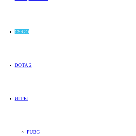
CS:GO
DOTA 2
ИГРЫ
PUBG