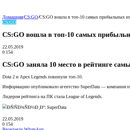
Домашняя
/
CS:GO
/
CS:GO вошла в топ‑10 самых прибыльных иг
CS:GO
skin
CS:GO вошла в топ‑10 самых прибыльн
22.05.2019
0
154
Facebook
Twitter
LinkedIn
CS:GO заняла 10 место в рейтинге сам
Dota 2 и Apex Legends покинули топ-10.
Информацию опубликовало агентство SuperData — компания не
Лидером рейтинга на ПК стала League of Legends.
22.05.2019
0
154
Facebook
Twitter
LinkedIn
Telegram
Вконтакте
WhatsApp