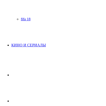
fifa 18
КИНО И СЕРИАЛЫ
Начните
поиск
Switch