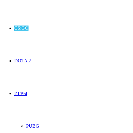
CS:GO
DOTA 2
ИГРЫ
PUBG