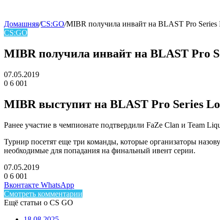
Домашняя
/
CS:GO
/
MIBR получила инвайт на BLAST Pro Series 
CS:GO
skin
MIBR получила инвайт на BLAST Pro Ser
07.05.2019
0
6 001
Facebook
Twitter
LinkedIn
MIBR выступит на BLAST Pro Series Los
Ранее участие в чемпионате подтвердили
FaZe Clan
и
Team Liq
Турнир посетят еще три команды, которые организаторы назову
необходимые для попадания на финальный ивент серии.
07.05.2019
0
6 001
Facebook
Twitter
LinkedIn
Telegram
Вконтакте
WhatsApp
Смотреть комментарии
Ещё статьи о CS GO
18.08.2025