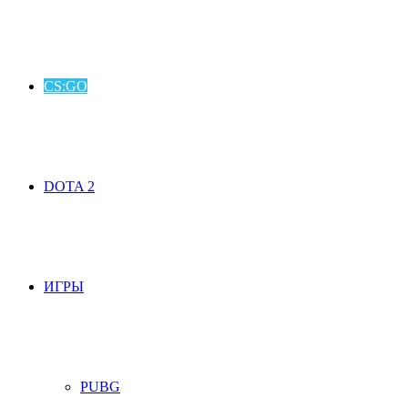
CS:GO
DOTA 2
ИГРЫ
PUBG