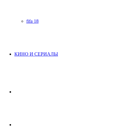
fifa 18
КИНО И СЕРИАЛЫ
Начните
поиск
Switch