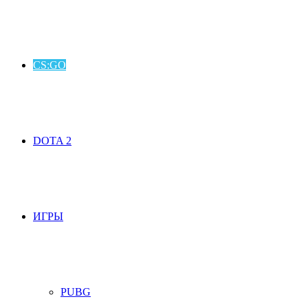
CS:GO
DOTA 2
ИГРЫ
PUBG