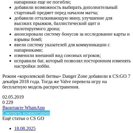
напарники еще не погибли;
добавили возможность выбирать дополнительный
стартовый предмет перед началом матча;
добавили отталкивающую мину, улучшение для
высоких прыжков, баллистический щит и
пилотируемого дрона;
анонсировали систему бонусов за исследование карты и
взрывы бомб;
ввели систему указателей для коммуникации с
напарниками;
изменили внешний вид союзных игроков;
исправили баг, который позволял посторонним изменять
настройки лобби.
Режим «королевской битвы» Danger Zone добавили в CS:GO 7
декабря 2018 года. Тогда же Valve перевела игру на
бесплатную модель распространения.
02.05.2019
0
229
Facebook
Twitter
LinkedIn
Telegram
Вконтакте
WhatsApp
Смотреть комментарии
Ещё статьи о CS GO
18.08.2025