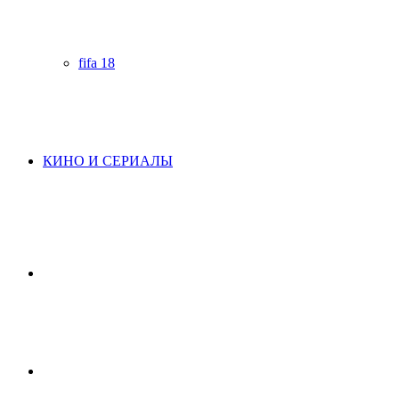
fifa 18
КИНО И СЕРИАЛЫ
Начните
поиск
Switch