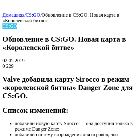
Домашняя
/
CS:GO
/
Обновление в CS:GO. Новая карта в
«Королевской битве»
skin
CS:GO
Обновление в CS:GO. Новая карта в
«Королевской битве»
02.05.2019
0
229
Facebook
Twitter
LinkedIn
Valve добавила карту Sirocco в режим
«королевской битвы» Danger Zone для
CS:GO.
Список изменений:
добавили новую карту Sirocco — она доступна только в
режиме Danger Zone;
добавили систему возрождения для игроков, чьи