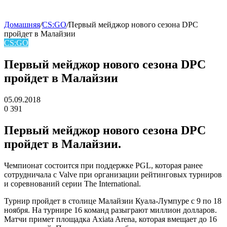
Домашняя
/
CS:GO
/
Первый мейджор нового сезона DPC
пройдет в Малайзии
skin
CS:GO
Первый мейджор нового сезона DPC
пройдет в Малайзии
05.09.2018
0
391
Facebook
Twitter
LinkedIn
Первый мейджор нового сезона DPC
пройдет в Малайзии.
Чемпионат состоится при поддержке PGL, которая ранее
сотрудничала с Valve при организации рейтинговых турниров
и соревнований серии The International.
Турнир пройдет в столице Малайзии Куала-Лумпуре с 9 по 18
ноября. На турнире 16 команд разыграют миллион долларов.
Матчи примет площадка Axiata Arena, которая вмещает до 16