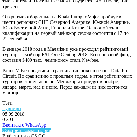
тыс. зрителей. Посетить ее можно будет только в последние
три дня.
Открытые отборочные на Kuala Lumpur Major пройдут в
шести регионах: СНГ, Северной Америке, Южной Америке,
Юго-Восточной Азии, Европе и Китае. Основной этап
квалификации на первый мейджор сезона состоится с 17 по
21 сентября.
В январе 2018 года в Малайзии уже проходил рейтинговый
турнир — майнор ESL One Genting 2018. Его призовой фонд
составил $400 тыс., чемпионом стала
Newbee
.
Ранее Valve представила расписание нового сезона Dota Pro
Circuit. По сравнению с прошлым годом, в этом рейтинговых
турниров станет меньше. Мейджоры пройдут в ноябре,
январе, марте, мае и июне. Перед каждым из них состоится
майнор.
Тэги
Турниры
05.09.2018
0
391
Facebook
Twitter
LinkedIn
Telegram
Вконтакте
WhatsApp
Смотреть комментарии
Ещё статьи о CS GO