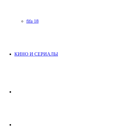
fifa 18
КИНО И СЕРИАЛЫ
Начните
поиск
Switch