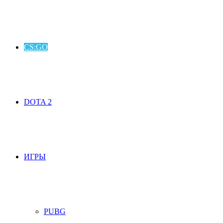
CS:GO
DOTA 2
ИГРЫ
PUBG