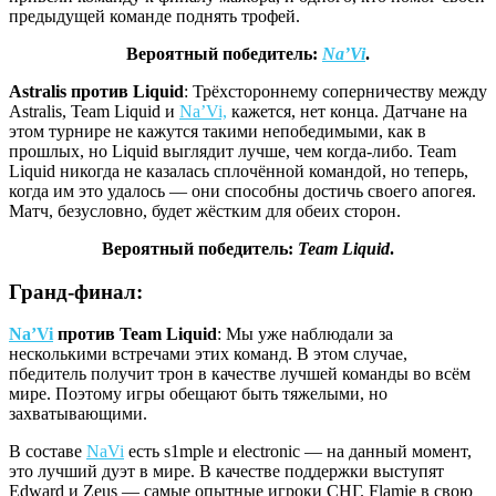
предыдущей команде поднять трофей.
Вероятный победитель:
Na’Vi
.
Astralis против Liquid
: Трёхстороннему соперничеству между
Astralis, Team Liquid и
Na’Vi,
кажется, нет конца. Датчане на
этом турнире не кажутся такими непобедимыми, как в
прошлых, но Liquid выглядит лучше, чем когда-либо. Team
Liquid никогда не казалась сплочённой командой, но теперь,
когда им это удалось — они способны достичь своего апогея.
Матч, безусловно, будет жёстким для обеих сторон.
Вероятный победитель:
Team Liquid
.
Гранд-финал:
Na’Vi
против Team Liquid
: Мы уже наблюдали за
несколькими встречами этих команд. В этом случае,
пбедитель получит трон в качестве лучшей команды во всём
мире. Поэтому игры обещают быть тяжелыми, но
захватывающими.
В составе
NaVi
есть s1mple и electronic — на данный момент,
это лучший дуэт в мире. В качестве поддержки выступят
Edward и Zeus — самые опытные игроки СНГ. Flamie в свою