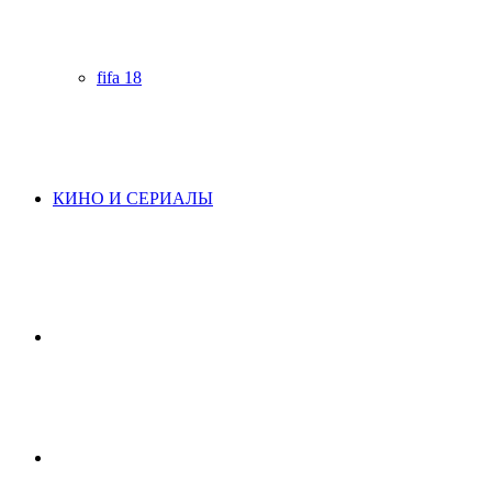
fifa 18
КИНО И СЕРИАЛЫ
Начните
поиск
Switch