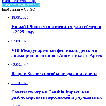
Facebook
Twitter
LinkedIn
Telegram
Вконтакте
WhatsApp
Смотреть комментарии
Ещё статьи о CS GO
18.08.2025
Новый iPhone: что изменится для геймеров
в 2025 году
07.08.2025
VIII Международный фестиваль детского
анимационного кино «Аниматика» в Артек
02.03.2024
Вещи в Steam: способы продажи и советы
31.10.2023
Советы по игре в Genshin Impact: как
разблокировать персонажей и улучшать их