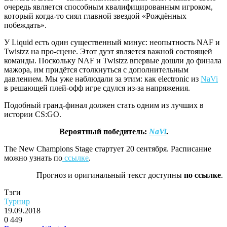
очередь является способным квалифицированным игроком,
который когда-то сиял главной звездой «Рождённых
побеждать».
У Liquid есть один существенный минус: неопытность NAF и
Twistzz на про-сцене. Этот дуэт является важной состоящей
команды. Поскольку NAF и Twistzz впервые дошли до финала
мажора, им придётся столкнуться с дополнительным
давлением. Мы уже наблюдали за этим: как electronic из
NaVi
в решающей плей-офф игре сдулся из-за напряжения.
Подобный гранд-финал должен стать одним из лучших в
истории CS:GO.
Вероятный победитель:
NaVi
.
The New Champions Stage стартует 20 сентября. Расписание
можно узнать по
ссылке
.
Прогноз и оригинальный текст доступны
по ссылке
.
Тэги
Турнир
19.09.2018
0
449