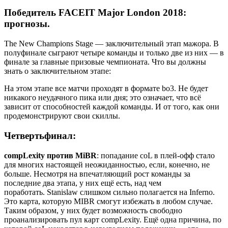
Победитель FACEIT Major London 2018:
прогнозы.
The New Champions Stage — заключительный этап мажора. В
полуфинале сыграют четыре команды и только две из них — в
финале за главные призовые чемпионата. Что вы должны
знать о заключительном этапе:
На этом этапе все матчи проходят в формате bo3. Не будет
никакого неудачного пика или дня; это означает, что всё
зависит от способностей каждой команды. И от того, как они
продемонстрируют свои скиллы.
Четвертьфинал:
compLexity против MiBR
: попадание coL в плей-офф стало
для многих настоящей неожиданностью, если, конечно, не
больше. Несмотря на впечатляющий рост команды за
последние два этапа, у них ещё есть, над чем
поработать. Stanislaw слишком сильно полагается на Inferno.
Это карта, которую MIBR смогут избежать в любом случае.
Таким образом, у них будет возможность свободно
проанализировать пул карт compLexity. Ещё одна причина, по