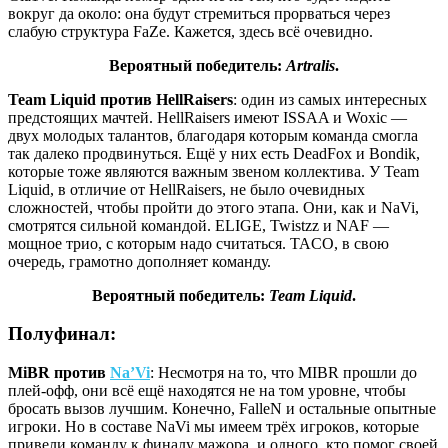
вокруг да около: она будут стремиться прорваться через
слабую структура FaZe. Кажется, здесь всё очевидно.
Вероятный победитель:
Artralis
.
Team Liquid против HellRaisers
: один из самых интересных
предстоящих мачтей. HellRaisers имеют ISSAA и Woxic —
двух молодых талантов, благодаря которым команда смогла
так далеко продвинуться. Ещё у них есть DeadFox и Bondik,
которые тоже являются важным звеном коллектива. У Team
Liquid, в отличие от HellRaisers, не было очевидных
сложностей, чтобы пройти до этого этапа. Они, как и NaVi,
смотрятся сильной командой. ELIGE, Twistzz и NAF —
мощное трио, с которым надо считаться. TACO, в свою
очередь, грамотно дополняет команду.
Вероятный победитель:
Team Liquid
.
Полуфинал:
MiBR против
Na’Vi
: Несмотря на то, что MIBR прошли до
плей-офф, они всё ещё находятся не на том уровне, чтобы
бросать вызов лучшим. Конечно, FalleN и остальные опытные
игроки. Но в составе NaVi мы имеем трёх игроков, которые
привели команду к финалу мажора, и одного, кто помог своей