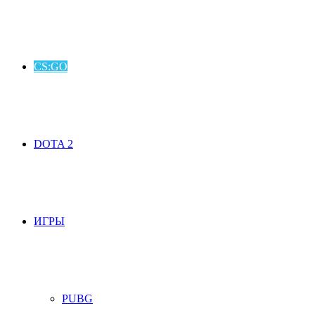
CS:GO
DOTA 2
ИГРЫ
PUBG