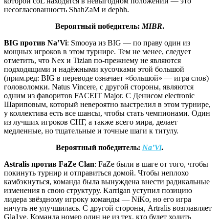
которой coL находятся в невыгодном положении — это
несогласованность ShahZaM и dephh.
Вероятный победитель:
MIBR
.
BIG против Na’Vi
: Smooya из BIG — по праву один из
мощных игроков в этом турнире. Тем не менее, следует
отметить, что Nex и Tizian по-прежнему не являются
подходящими и надёжными кусочками этой большой
(прим.ред: BIG в переводе означает «большой» — игра слов)
головоломки. Natus Vincere, с другой стороны, являются
одним из фаворитов FACEIT Major. С Денисом electronic
Шариповым, который невероятно выстрелил в этом турнире,
у коллектива есть все шансы, чтобы стать чемпионами. Один
из лучших игроков СНГ, а также всего мира, делает
медленные, но тщательные и точные шаги к титулу.
Вероятный победитель:
Na’Vi
.
Astralis против FaZe Clan
: FaZe были в шаге от того, чтобы
покинуть турнир и отправиться домой. Чтобы неплохо
камбэкнуться, команда была вынуждена внести радикальные
изменения в свою структуру. Karrigan уступил позицию
лидера звёздному игроку команды — NiKo, но его игра
ничуть не улучшилась. С другой стороны, Artralis возглавляет
Gla1ve. Команда номер один не из тех, кто будет ходить