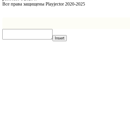
Все права защищены Playjector 2020-2025
Facebook
Twitter
WhatsApp
Telegram
Кнопка
«Наверх»
Insert