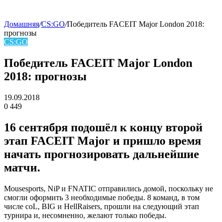
Домашняя
/
CS:GO
/
Победитель FACEIT Major London 2018:
прогнозы
skin
CS:GO
Победитель FACEIT Major London
2018: прогнозы
19.09.2018
0
449
Facebook
Twitter
LinkedIn
16 сентября подошёл к концу второй
этап FACEIT Major и пришло время
начать прогнозировать дальнейшие
матчи.
Mousesports, NiP и FNATIC отправились домой, поскольку не
смогли оформить 3 необходимые победы. 8 команд, в том
числе coL, BIG и HellRaisers, прошли на следующий этап
турнира и, несомненно, желают только победы.