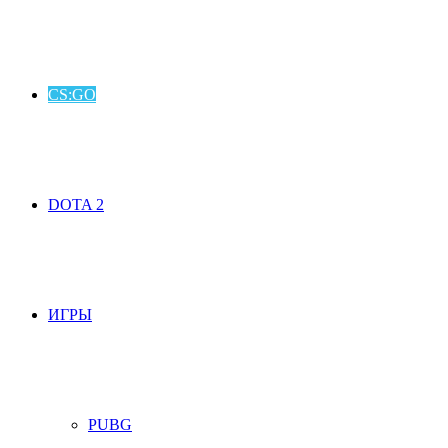
CS:GO
DOTA 2
ИГРЫ
PUBG