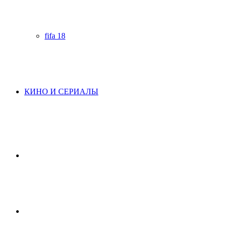
fifa 18
КИНО И СЕРИАЛЫ
Начните
поиск
Switch