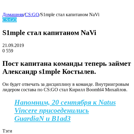
Домашняя
/
CS:GO
/
S1mple стал капитаном NaVi
CS:GO
skin
S1mple стал капитаном NaVi
21.09.2019
0
559
Facebook
Twitter
LinkedIn
Пост капитана команды теперь займет
Александр s1mple Костылев
.
Он будет отвечать за дисциплину в команде. Внутриигровым
лидером состава по CS:GO стал
Кирилл Boombl4 Михайлов
.
Напомним, 20 сентября к Natus
Vincere присоеденились
GuardiaN и B1ad3
Тэги