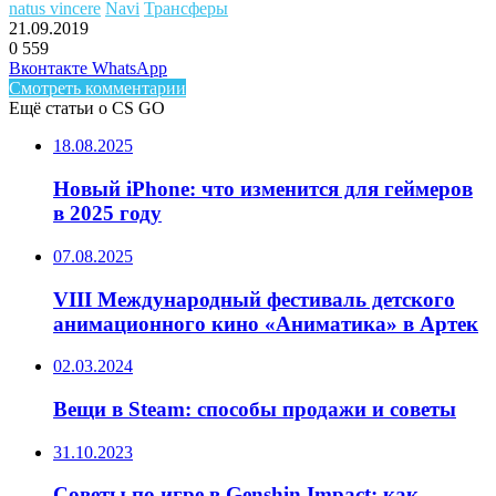
natus vincere
Navi
Трансферы
21.09.2019
0
559
Facebook
Twitter
LinkedIn
Telegram
Вконтакте
WhatsApp
Смотреть комментарии
Ещё статьи о CS GO
18.08.2025
Новый iPhone: что изменится для геймеров
в 2025 году
07.08.2025
VIII Международный фестиваль детского
анимационного кино «Аниматика» в Артек
02.03.2024
Вещи в Steam: способы продажи и советы
31.10.2023
Советы по игре в Genshin Impact: как