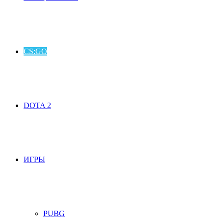
CS:GO
DOTA 2
ИГРЫ
PUBG