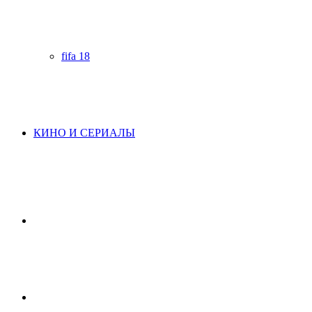
fifa 18
КИНО И СЕРИАЛЫ
Начните
поиск
Switch