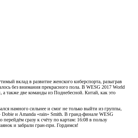
утимый вклад в развитие женского киберспорта, разыграв
сталось без внимания прекрасного пола. В WESG 2017 World
 а также две команды из Поднебесной. Китай, как это
азался намного сильнее и смог не только выйти из группы,
r» Dobie и Amanda «rain» Smith. В гранд-финале WESG
о перейдём сразу к счёту по картам: 16:08 в пользу
таянок и забрали гран-при. Гордимся!