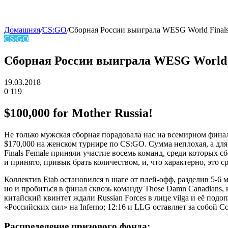
Домашняя
/
CS:GO
/
Сборная России выиграла WESG World Finals
CS:GO
skin
Сборная России выиграла WESG World 
19.03.2018
0
119
Facebook
Twitter
LinkedIn
$100,000 for Mother Russia!
Не только мужская сборная порадовала нас на всемирном финал
$170,000 на женском турнире по CS:GO. Сумма неплохая, а для
Finals Female приняли участие восемь команд, среди которых 
и принято, привык брать количеством, и, что характерно, это с
Коллектив Etab остановился в шаге от плей-офф, разделив 5-6 м
но и пробиться в финал сквозь команду Those Damn Canadians, 
китайский квинтет ждали Russian Forces в лице vilga и её подоп
«Российских сил» на Inferno; 12:16 и LLG оставляет за собой C
Распределение призового фонда: