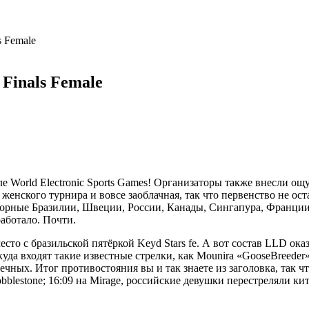
 Female
Finals Female
е World Electronic Sports Games! Организаторы также внесли ощ
 женского турнира и вовсе заоблачная, так что первенство не о
сборные Бразилии, Швеции, России, Канады, Сингапура, Франции,
работало. Почти.
есто с бразильской пятёркой Keyd Stars fe. А вот состав LLD ок
куда входят такие известные стрелки, как Mounira «GooseBreede
ечных. Итог противостояния вы и так знаете из заголовка, так чт
obblestone; 16:09 на Mirage, российские девушки перестреляли ки