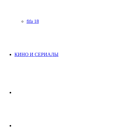
fifa 18
КИНО И СЕРИАЛЫ
Начните
поиск
Switch