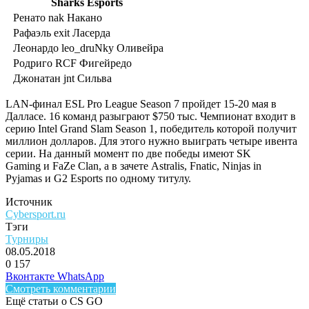
Sharks Esports
Ренато nak Накано
Рафаэль exit Ласерда
Леонардо leo_druNky Оливейра
Родриго RCF Фигейредо
Джонатан jnt Сильва
LAN-финал ESL Pro League Season 7 пройдет 15-20 мая в
Далласе. 16 команд разыграют $750 тыс. Чемпионат входит в
серию Intel Grand Slam Season 1, победитель которой получит
миллион долларов. Для этого нужно выиграть четыре ивента
серии. На данный момент по две победы имеют
SK
Gaming
и
FaZe Clan
, а в зачете
Astralis
,
Fnatic
,
Ninjas in
Pyjamas
и
G2 Esports
по одному титулу.
Источник
Cybersport.ru
Тэги
Турниры
08.05.2018
0
157
Facebook
Twitter
LinkedIn
Telegram
Вконтакте
WhatsApp
Смотреть комментарии
Ещё статьи о CS GO