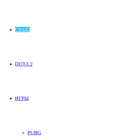
CS:GO
DOTA 2
ИГРЫ
PUBG