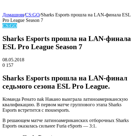
Домашняя
/
CS:GO
/
Sharks Esports прошла на LAN-финала ESL
Pro League Season 7
skin
CS:GO
Sharks Esports прошла на LAN-финала
ESL Pro League Season 7
08.05.2018
0
157
Facebook
Twitter
LinkedIn
Sharks Esports
прошла на LAN-финал
седьмого сезона ESL Pro League.
Команда
Ренато nak Накано
выиграла латиноамериканскую
квалификацию. В первом матче группового этапа Sharks
Esports встретится с
mousesports
.
В решающем матче латиноамериканских отборочных Sharks
Esports оказалась сильнее
Furia eSports
— 3:1.