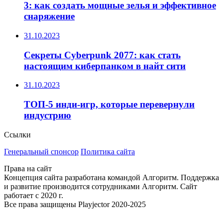
3: как создать мощные зелья и эффективное
снаряжение
31.10.2023
Секреты Cyberpunk 2077: как стать
настоящим киберпанком в найт сити
31.10.2023
ТОП-5 инди-игр, которые перевернули
индустрию
Ссылки
Генеральный спонсор
Политика сайта
Права на сайт
Концепция сайта разработана командой Алгоритм. Поддержка
и развитие производится сотрудниками Алгоритм. Сайт
работает с 2020 г.
Все права защищены Playjector 2020-2025
Facebook
Twitter
WhatsApp
Telegram
Кнопка