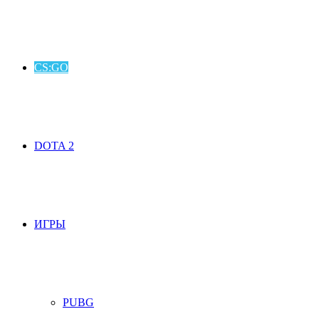
CS:GO
DOTA 2
ИГРЫ
PUBG