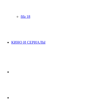
fifa 18
КИНО И СЕРИАЛЫ
Начните
поиск
Switch