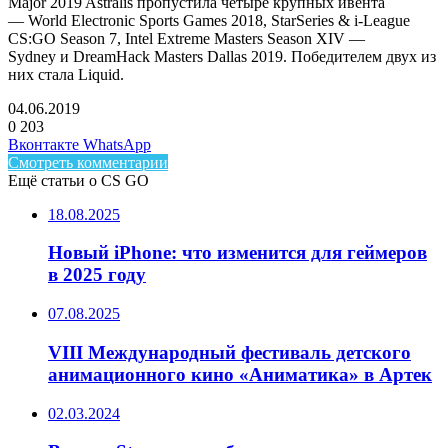
Major 2019 Astralis пропустила четыре крупных ивента
— World Electronic Sports Games 2018, StarSeries & i-League
CS:GO Season 7, Intel Extreme Masters Season XIV —
Sydney и DreamHack Masters Dallas 2019. Победителем двух из
них стала Liquid.
04.06.2019
0
203
Facebook
Twitter
LinkedIn
Telegram
Вконтакте
WhatsApp
Смотреть комментарии
Ещё статьи о CS GO
18.08.2025
Новый iPhone: что изменится для геймеров
в 2025 году
07.08.2025
VIII Международный фестиваль детского
анимационного кино «Аниматика» в Артек
02.03.2024