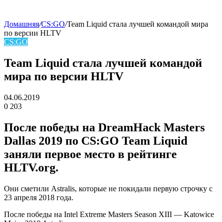
Домашняя
/
CS:GO
/
Team Liquid стала лучшей командой мира
по версии HLTV
skin
CS:GO
Team Liquid стала лучшей командой
мира по версии HLTV
04.06.2019
0
203
Facebook
Twitter
LinkedIn
После победы на
DreamHack Masters
Dallas 2019 по CS:GO Team Liquid
заняли первое место в рейтинге
HLTV.org.
Они сметили Astralis, которые не покидали первую строчку с
23 апреля 2018 года.
После победы на Intel Extreme Masters Season XIII — Katowice