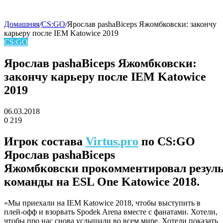
Домашняя
/
CS:GO
/
Ярослав pashaBiceps Яжомбковски: закончу
карьеру после IEM Katowice 2019
skin
CS:GO
Ярослав pashaBiceps Яжомбковски:
закончу карьеру после IEM Katowice
2019
06.03.2018
0
219
Facebook
Twitter
LinkedIn
Игрок состава
Virtus.pro
по CS:GO
Ярослав pashaBiceps
Яжомбковски прокомментировал резуль
команды на ESL One Katowice 2018.
«Мы приехали на IEM Katowice 2018, чтобы выступить в
плей-офф и взорвать Spodek Arena вместе с фанатами. Хотели,
чтобы про нас снова услышали во всем мире. Хотели показать