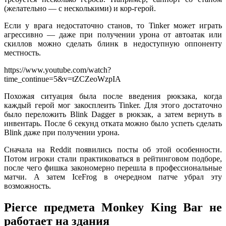
(желательно — с несколькими) и кор-герой.
Если у врага недостаточно станов, то Tinker может играть
агрессивно — даже при получении урона от автоатак или
скиллов можно сделать блинк в недоступную оппоненту
местность.
https://www.youtube.com/watch?
time_continue=5&v=tZCZeoWzpIA
Похожая ситуация была после введения рюкзака, когда
каждый герой мог закосплеить Tinker. Для этого достаточно
было переложить Blink Dagger в рюкзак, а затем вернуть в
инвентарь. После 6 секунд отката можно было успеть сделать
Blink даже при получении урона.
Сначала на Reddit появились посты об этой особенности.
Потом игроки стали практиковаться в рейтинговом подборе,
после чего фишка закономерно перешла в профессиональные
матчи. А затем IceFrog в очередном патче убрал эту
возможность.
Pierce предмета Monkey King Bar не
работает на здания