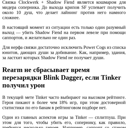
Связка Clockwerk + Shadow Fiend является кошмаром для
мидера соперника. До выхода крипов SF успевает получить
около 10 душ, что делает лайнинг против него намного
сложнее.
В настоящий момент из ситуации есть только один разумный
выход — убить Shadow Fiend на первом левеле при помощи
саппортов, и желательно не один раз.
Для нерфа связки достаточно исключить Power Cogs из списка
юнитов, дающих души за добивание. Как, например, здания,
за ластхит которых Shadow Fiend не получает души.
Rearm не сбрасывает время
перезарядки Blink Dagger, если Tinker
получил урон
В текущей мете Tinker часто выбирают на высоком рейтинге.
Героя пикают в более чем 18% игр, при этом достоверной
статистики по его банам в рейтинговом подборе нет.
Один из главных аспектов игры за Tinker — сплитпуш. При
этом для того, чтобы убить его, сопернику, как правило,
требуется несколько героев. Например, саппорт со станом