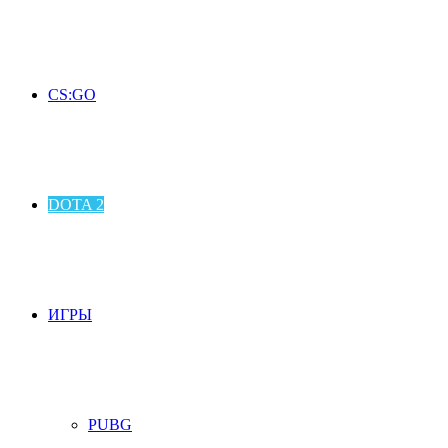
CS:GO
DOTA 2
ИГРЫ
PUBG