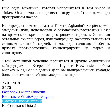
Еще одна механика, которая используется в том числе и
Tinker. Она помогает перевести игру в лейт — даже при
проигранном начале.
На определенном этапе матча Tinker с Aghanim’s Scepter может
замедлить пуш, использовав с безопасного расстояния Laser
на вражеского крипа, стоящего рядом с героями. Учитывая
остальные скиллы героя, пуш хайграунда зачастую становится
слишком сложной задачей, и команды начинают избегать
прямых противостояний, концентрируясь на фарме и
сплитпуше.
Этой механикой успешно пользуется и другие «защитники
хайграунда» — Keeper of the Light и Brewmaster. Работа
Monkey King Bar на здания дала бы выигрывающей команде
больше возможностей для завершения игры.
25.01.2018
0
176
Facebook
Twitter
LinkedIn
Вконтакте
WhatsApp
Telegram
Смотреть комментарии
Ещё статьи о Dota 2