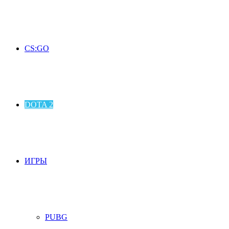
CS:GO
DOTA 2
ИГРЫ
PUBG