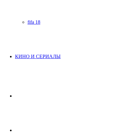
fifa 18
КИНО И СЕРИАЛЫ
Начните
поиск
Switch