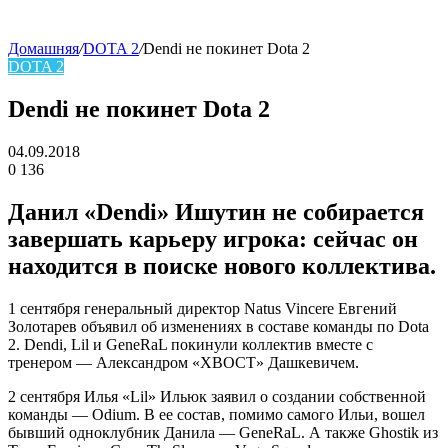
Домашняя
/
DOTA 2
/
Dendi не покинет Dota 2
DOTA 2
skin
Dendi не покинет Dota 2
04.09.2018
0
136
Facebook
Twitter
LinkedIn
Данил «Dendi» Ишутин не собирается
завершать карьеру игрока: сейчас он
находится в поиске нового коллектива.
1 сентября генеральный директор Natus Vincere Евгений
Золотарев объявил об изменениях в составе команды по Dota
2. Dendi, Lil и GeneRaL покинули коллектив вместе с
тренером — Александром «ХВОСТ» Дашкевичем.
2 сентября Илья «Lil» Ильюк
заявил о создании собственной
команды — Odium. В ее состав, помимо самого Ильи, вошел
бывший одноклубник Данила — GeneRaL. А также Ghostik из