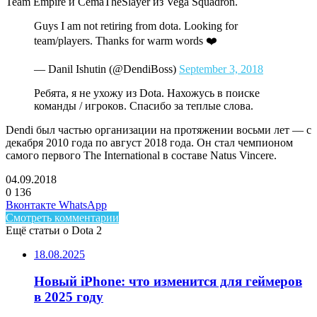
Team Empire и CemaTheSlayer из Vega Squadron.
Guys I am not retiring from dota. Looking for
team/players. Thanks for warm words ❤️
— Danil Ishutin (@DendiBoss)
September 3, 2018
Ребята, я не ухожу из Dota. Нахожусь в поиске
команды / игроков. Спасибо за теплые слова.
Dendi был частью организации на протяжении восьми лет — с
декабря 2010 года по август 2018 года. Он стал чемпионом
самого первого The International в составе Natus Vincere.
04.09.2018
0
136
Facebook
Twitter
LinkedIn
Telegram
Вконтакте
WhatsApp
Смотреть комментарии
Ещё статьи о Dota 2
18.08.2025
Новый iPhone: что изменится для геймеров
в 2025 году