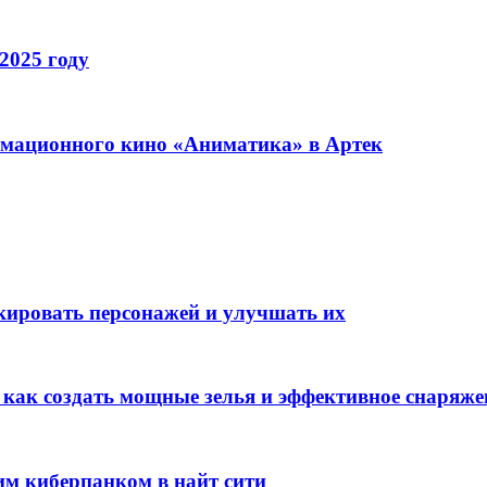
2025 году
имационного кино «Аниматика» в Артек
окировать персонажей и улучшать их
: как создать мощные зелья и эффективное снаряже
им киберпанком в найт сити