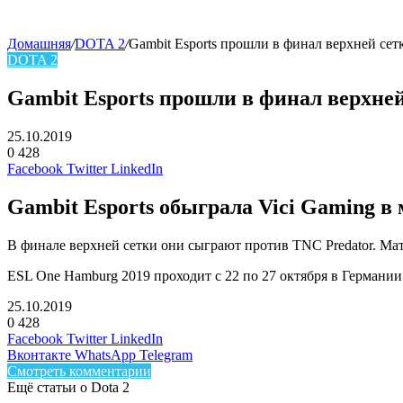
Домашняя
/
DOTA 2
/
Gambit Esports прошли в финал верхней се
DOTA 2
Gambit Esports прошли в финал верхне
25.10.2019
0
428
Facebook
Twitter
LinkedIn
Gambit Esports
обыграла
Vici Gaming
в 
В финале верхней сетки они сыграют против
TNC Predator
. Ма
ESL One Hamburg 2019 проходит с 22 по 27 октября в Германи
25.10.2019
0
428
Facebook
Twitter
LinkedIn
Вконтакте
WhatsApp
Telegram
Смотреть комментарии
Ещё статьи о Dota 2