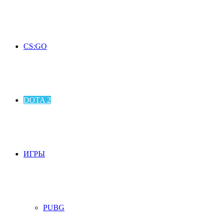
CS:GO
DOTA 2
ИГРЫ
PUBG