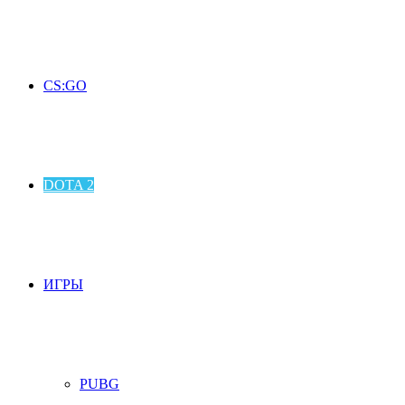
CS:GO
DOTA 2
ИГРЫ
PUBG