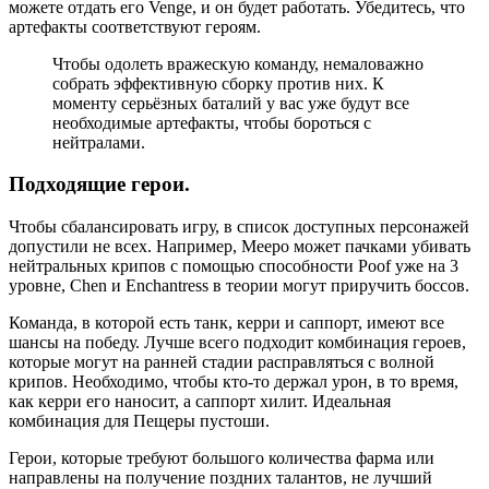
можете отдать его Venge, и он будет работать. Убедитесь, что
артефакты соответствуют героям.
Чтобы одолеть вражескую команду, немаловажно
собрать эффективную сборку против них. К
моменту серьёзных баталий у вас уже будут все
необходимые артефакты, чтобы бороться с
нейтралами.
Подходящие герои.
Чтобы сбалансировать игру, в список доступных персонажей
допустили не всех. Например, Meepo может пачками убивать
нейтральных крипов с помощью способности Poof уже на 3
уровне, Chen и Enchantress в теории могут приручить боссов.
Команда, в которой есть танк, керри и саппорт, имеют все
шансы на победу. Лучше всего подходит комбинация героев,
которые могут на ранней стадии расправляться с волной
крипов. Необходимо, чтобы кто-то держал урон, в то время,
как керри его наносит, а саппорт хилит. Идеальная
комбинация для Пещеры пустоши.
Герои, которые требуют большого количества фарма или
направлены на получение поздних талантов, не лучший