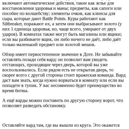
включают автоматические действия, такие как зелье для
восстановления здоровья и маны; предметы, как сапоги или
пособие по волшебству; элементы очков, как клинсы для
сыра, которые дают Battle Points. Куры работают как
Siltbreaker, поражают их, а затем они выбрасывают золото (у
них 1 единица здоровья, но, чаще всего, умирают от двух
ударов). В комнатах также могут быть магазины или ящики;
если вы разбиваете ящик, он либо ничего не даёт, либо даёт
только маленький предмет или золотой мешок.
Обзор имеет первостепенное значение в Доте. Не забывайте
оставлять позади себя вард: он позволит вам увидеть
отстающих, проходящие через дверь, которой вы уже
воспользовались. Если рядом есть не открытая дверь, то
скорее всего с другой стороны стоит вражеская команда. Вард
даст вам знать, когда нужно ворваться в комнату или если вы
попадете в тупик. У вас несомненно будет преимущество во
время битвы.
А ещё варды можно поставить по другую сторону ворот, что
позволяет разведать обстановку.
Оставляйте вард там, где вы вышли из круга. Это окажется