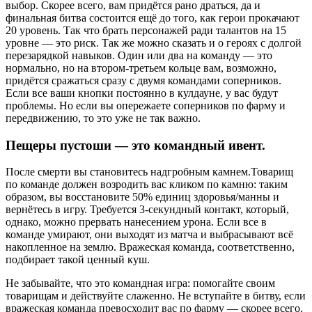
выбор. Скорее всего, вам придётся рано драться, да и
финальная битва состоится ещё до того, как герои прокачают
20 уровень. Так что брать персонажей ради талантов на 15
уровне — это риск. Так же можно сказать и о героях с долгой
перезарядкой навыков. Один или два на команду — это
нормально, но на втором-третьем кольце вам, возможно,
придётся сражаться сразу с двумя командами соперников.
Если все ваши кнопки постоянно в кулдауне, у вас будут
проблемы. Но если вы опережаете соперников по фарму и
передвижению, то это уже не так важно.
Пещеры пустоши — это командный ивент.
После смерти вы становитесь надгробным камнем.Товарищ
по команде должен возродить вас кликом по камню: таким
образом, вы восстановите 50% единиц здоровья/манны и
вернётесь в игру. Требуется 3-секундный контакт, который,
однако, можно прервать нанесением урона. Если все в
команде умирают, они выходят из матча и выбрасывают всё
накопленное на землю. Вражеская команда, соответственно,
подбирает такой ценный куш.
Не забывайте, что это командная игра: помогайте своим
товарищам и действуйте слаженно. Не вступайте в битву, если
вражеская команда превосходит вас по фарму — скорее всего,