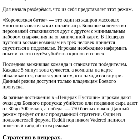
Для начала разберёмся, что из себя представляет этот режим.
«Королевская битва» — это один из жанров массовых
многопользовательских онлайн-игр. Большое количество
персонажей сталкиваются друг с другом с минимальным
набором снаряжения на ограниченной карте. В Пещерах
пустоши восьми командам из трёх человек придётся
спуститься в подземелье. Игрокам необходимо нафармить
опыт и золото путём убийства крипов и героев.
Последняя выжившая команда и становится победителем.
Каждые 5 минут зона сужается, а комнаты на карте
обваливаются, нанося урон всем, кто находится внутри.
Данный режим доступен только владельцам Боевого
пропуска.
За разные достижения в «Пещерах Пустоши» игрокам дают
очки для Боевого пропуска: убийство или поедание сыра дают
от 30 до 300 очков, а победа — 750 боевых очков. Данный
режим требует от вас продуманной стратегии. Один из
пользователей форума Reddit под ником Vadered написал
полезный гайд об этом режиме.
Стратегия в пещерах.