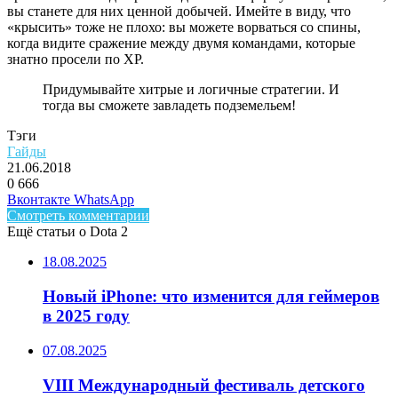
вы станете для них ценной добычей. Имейте в виду, что
«крысить» тоже не плохо: вы можете ворваться со спины,
когда видите сражение между двумя командами, которые
знатно просели по XP.
Придумывайте хитрые и логичные стратегии. И
тогда вы сможете завладеть подземельем!
Тэги
Гайды
21.06.2018
0
666
Facebook
Twitter
LinkedIn
Telegram
Вконтакте
WhatsApp
Смотреть комментарии
Ещё статьи о Dota 2
18.08.2025
Новый iPhone: что изменится для геймеров
в 2025 году
07.08.2025
VIII Международный фестиваль детского