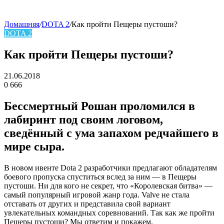
Домашняя
/
DOTA 2
/
Как пройти Пещеры пустоши?
DOTA 2
skin
Как пройти Пещеры пустоши?
21.06.2018
0
666
Facebook
Twitter
LinkedIn
Бессмертный Рошан проломился в
лабиринт под своим логовом,
сведённый с ума запахом редчайшего в
мире сыра.
В новом ивенте Dota 2 разработчики предлагают обладателям
боевого пропуска спуститься вслед за ним — в Пещеры
пустоши. Ни для кого не секрет, что «Королевская битва» —
самый популярный игровой жанр года. Valve не стала
отставать от других и представила свой вариант
увлекательных командных соревнований. Так как же пройти
Пещеры пустоши? Мы ответим и покажем.