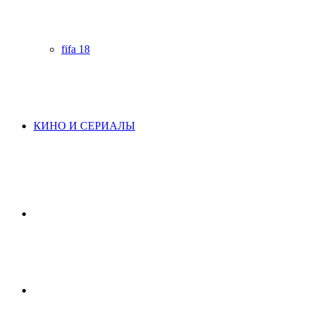
fifa 18
КИНО И СЕРИАЛЫ
Начните
поиск
Switch