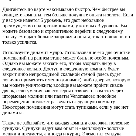
Двигайтесь по карте максимально быстро. Чем быстрее вы
очищаете комнаты, тем больше получите опыта и золота. Если
у вас уже имеется 5 уровень, это даст небольшое
преимущество над противниками, у которых 3 уровень. Вы
можете безопасно и стремительно перейти к следующему
кольцу. Это даст больше здоровья и опыта, так что лидерство
только усилится.
Используйте динамит мудро. Использование его для очистки
помещений на раннем этапе может быть не особо полезным.
Однако вы можете заюзать его, чтобы взорвать дыру в
следующее кольцо. Доступ в следующую комнату будет
закрыт либо непроходимой скальной стеной (здесь будет
логично применить именно динамит), либо дверью, которую
вы можете уничтожить; вообще вы можете пройти сквозь
дверь, если умения вашего героя позволяют вам это через
штормовые молнии или палаты Venomancer; подобное
перемещение поможет разведать следующую комнату.
Некоторые помещения могут стать тупиками, если у вас нет
динамита.
Также не забывайте, что каждая комната содержит полезные
сундуки. Сундуки дадут вам опыт и «выплюнут» золотые
мешки и предметы, а иногда и куриц. Элементы сундука