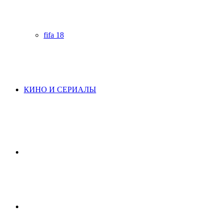
fifa 18
КИНО И СЕРИАЛЫ
Начните
поиск
Switch