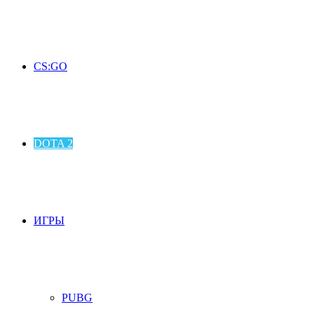
CS:GO
DOTA 2
ИГРЫ
PUBG