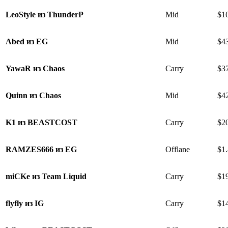
LeoStyle из ThunderP
Mid
$1
Abed из EG
Mid
$4
YawaR из Chaos
Carry
$3
Quinn из Chaos
Mid
$4
K1 из BEASTCOST
Carry
$2
RAMZES666 из EG
Offlane
$1
miCKe из Team Liquid
Carry
$1
flyfly из IG
Carry
$1