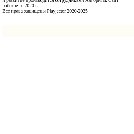
и развитие производится сотрудниками Алгоритм. Сайт
работает с 2020 г.
Все права защищены Playjector 2020-2025
Facebook
Twitter
WhatsApp
Telegram
Кнопка
«Наверх»