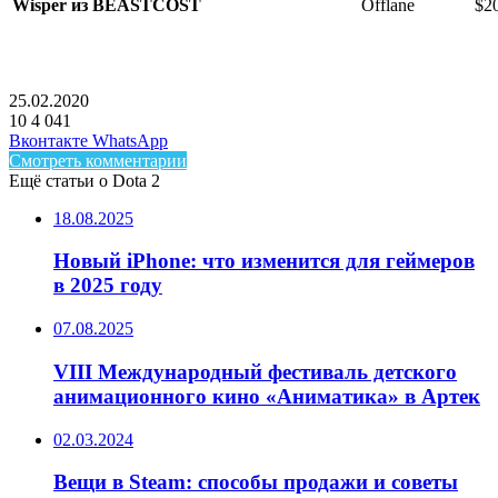
Wisper из BEASTCOST
Offlane
$2
25.02.2020
10
4 041
Facebook
Twitter
LinkedIn
Telegram
Вконтакте
WhatsApp
Смотреть комментарии
Ещё статьи о Dota 2
18.08.2025
Новый iPhone: что изменится для геймеров
в 2025 году
07.08.2025
VIII Международный фестиваль детского
анимационного кино «Аниматика» в Артек
02.03.2024
Вещи в Steam: способы продажи и советы