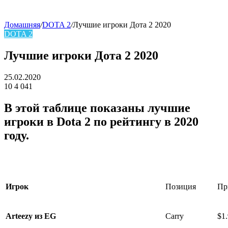
Домашняя
/
DOTA 2
/
Лучшие игроки Дота 2 2020
DOTA 2
skin
Лучшие игроки Дота 2 2020
25.02.2020
10
4 041
Facebook
Twitter
LinkedIn
В этой таблице показаны лучшие
игроки в Dota 2 по рейтингу в 2020
году.
Позиция
Пр
Игрок
Arteezy из EG
Carry
$1