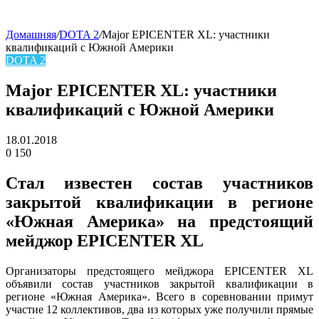
Домашняя
/
DOTA 2
/
Major EPICENTER XL: участники
квалификаций с Южной Америки
skin
DOTA 2
Major EPICENTER XL: участники
квалификаций с Южной Америки
18.01.2018
0
150
Facebook
Twitter
LinkedIn
Стал известен состав участников
закрытой квалификации в регионе
«Южная Америка» на предстоящий
мейджор EPICENTER XL
Организаторы предстоящего мейджора EPICENTER XL
объявили состав участников закрытой квалификации в
регионе «Южная Америка». Всего в соревновании примут
участие 12 коллективов, два из которых уже получили прямые