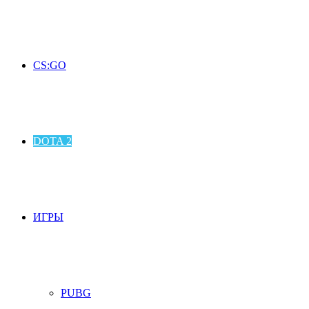
CS:GO
DOTA 2
ИГРЫ
PUBG