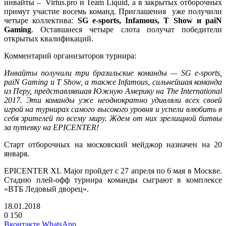
инвайты – Virtus.pro и Team Liquid, а в закрытых отборочных
примут участие восемь команд. Приглашения уже получили
четыре коллектива:
SG e-sports, Infamous, T Show и paiN
Gaming
. Оставшиеся четыре слота получат победители
открытых квалификаций.
Комментарий организаторов турнира:
Инвайты получили три бразильские команды — SG e-sports,
paiN Gaming и T Show, а также Infamous, сильнейшая команда
из Перу, представлявшая Южную Америку на The International
2017. Эти команды уже неоднократно удивляли всех своей
игрой на турнирах самого высокого уровня и успели влюбить в
себя зрителей по всему миру. Ждем от них зрелищной битвы
за путевку на EPICENTER!
Старт отборочных на московский мейджор назначен на 20
января.
EPICENTER XL Major пройдет с 27 апреля по 6 мая в Москве.
Cтадию плей-офф турнира команды сыграют в комплексе
«ВТБ Ледовый дворец».
18.01.2018
0
150
Facebook
Twitter
LinkedIn
Telegram
Вконтакте
WhatsApp