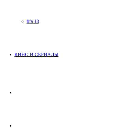
fifa 18
КИНО И СЕРИАЛЫ
Начните
поиск
Switch