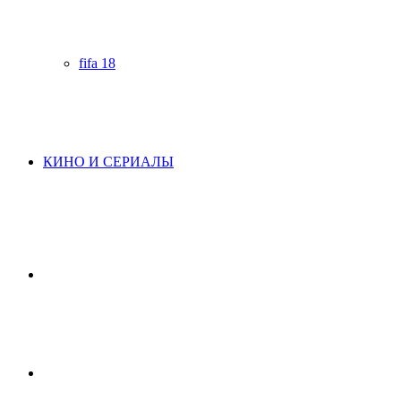
fifa 18
КИНО И СЕРИАЛЫ
Начните
поиск
Switch