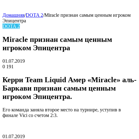
Домашняя
/
DOTA 2
/
Miracle признан самым ценным игроком
Эпицентра
skin
DOTA 2
Miracle признан самым ценным
игроком Эпицентра
01.07.2019
0
191
Facebook
Twitter
LinkedIn
Керри Team Liquid Амер «Miracle» аль-
Баркави признан самым ценным
игроком Эпицентра.
Его команда заняла второе место на турнире, уступив в
финале Vici со счетом 2:3.
01.07.2019