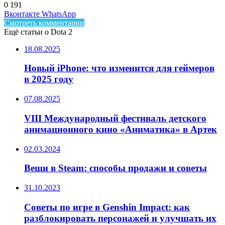
0
191
Facebook
Twitter
LinkedIn
Telegram
Вконтакте
WhatsApp
Смотреть комментарии
Ещё статьи о Dota 2
18.08.2025
Новый iPhone: что изменится для геймеров
в 2025 году
07.08.2025
VIII Международный фестиваль детского
анимационного кино «Аниматика» в Артек
02.03.2024
Вещи в Steam: способы продажи и советы
31.10.2023
Советы по игре в Genshin Impact: как
разблокировать персонажей и улучшать их