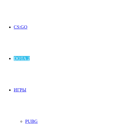
CS:GO
DOTA 2
ИГРЫ
PUBG