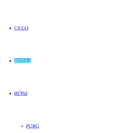
CS:GO
DOTA 2
ИГРЫ
PUBG