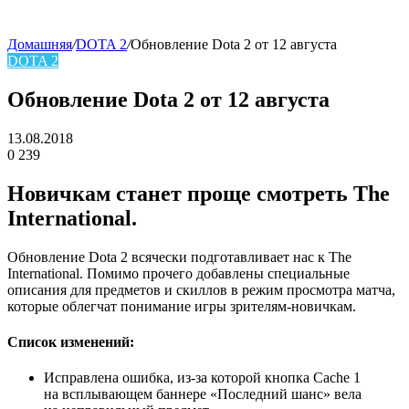
Домашняя
/
DOTA 2
/
Обновление Dota 2 от 12 августа
DOTA 2
skin
Обновление Dota 2 от 12 августа
13.08.2018
0
239
Facebook
Twitter
LinkedIn
Новичкам станет проще смотреть The
International.
Обновление Dota 2 всячески подготавливает нас к The
International. Помимо прочего добавлены специальные
описания для предметов и скиллов в режим просмотра матча,
которые облегчат понимание игры зрителям-новичкам.
Список изменений:
Исправлена ошибка, из-за которой кнопка Cache 1
на всплывающем баннере «Последний шанс» вела