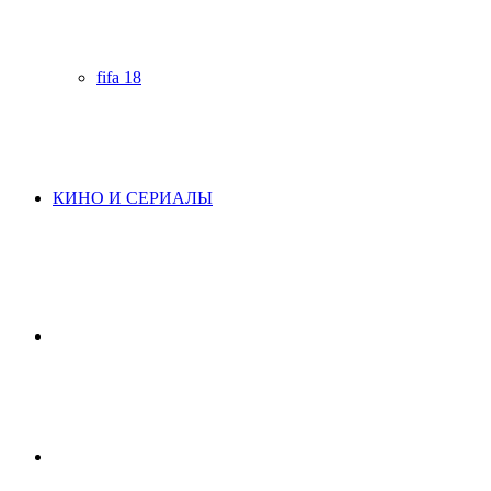
fifa 18
КИНО И СЕРИАЛЫ
Начните
поиск
Switch