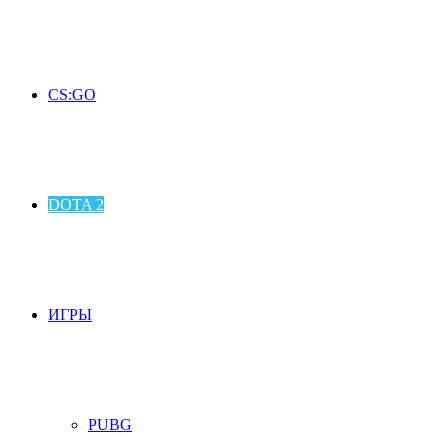
CS:GO
DOTA 2
ИГРЫ
PUBG