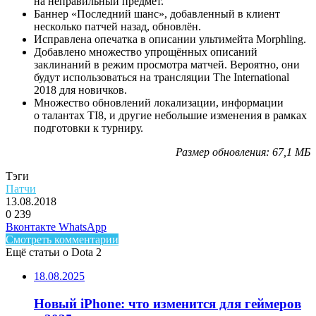
на неправильный предмет.
Баннер «Последний шанс», добавленный в клиент
несколько патчей назад, обновлён.
Исправлена опечатка в описании ультимейта Morphling.
Добавлено множество упрощённых описаний
заклинаний в режим просмотра матчей. Вероятно, они
будут использоваться на трансляции The International
2018 для новичков.
Множество обновлений локализации, информации
о талантах TI8, и другие небольшие изменения в рамках
подготовки к турниру.
Размер обновления: 67,1 МБ
Тэги
Патчи
13.08.2018
0
239
Facebook
Twitter
LinkedIn
Telegram
Вконтакте
WhatsApp
Смотреть комментарии
Ещё статьи о Dota 2
18.08.2025
Новый iPhone: что изменится для геймеров