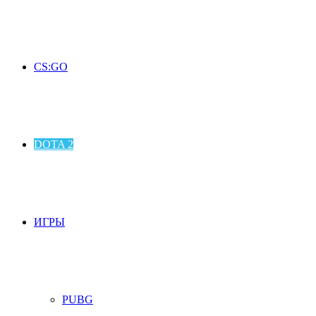
CS:GO
DOTA 2
ИГРЫ
PUBG