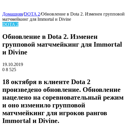
Домашняя
/
DOTA 2
/
Обновление в Dota 2. Изменен групповой
матчмейкинг для Immortal и Divine
skin
DOTA 2
Обновление в Dota 2. Изменен
групповой матчмейкинг для Immortal
и Divine
19.10.2019
0
8 525
Facebook
Twitter
LinkedIn
18 октября в клиенте Dota 2
произведено обновление. Обновление
нацелено на соревновательный режим
и оно изменило групповой
матчмейкинг для игроков рангов
Immortal и Divine.