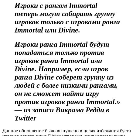
Игроки с рангом Immortal
теперь могут собирать группу
игроков только с игроками ранга
Immorta
l
или Divin
e
.
Игроки ранга Immorta
l
будут
попадаться только против
игроков ранга Immortal или
Divine. Например, если игрок
ранга Divine соберет группу из
людей с более низкими рангами,
он не сможет найти игру
против игроков ранга Immortal.»
— из записи Викрама Редди в
Twitter
Данное обновление было выпущено в целях избежания буста