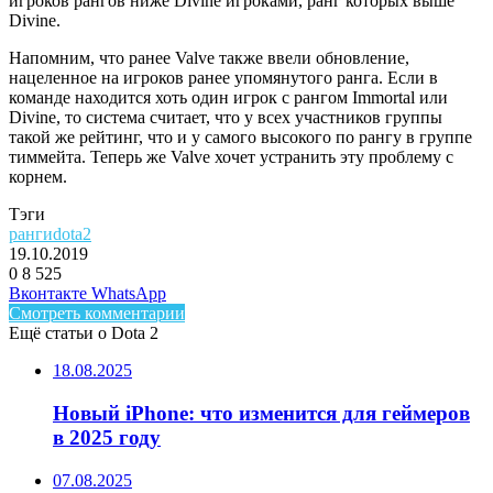
игроков рангов ниже Divine игроками, ранг которых выше
Divine.
Напомним, что ранее Valve также ввели обновление,
нацеленное на игроков ранее упомянутого ранга. Если в
команде находится хоть один игрок с рангом Immortal или
Divine, то система считает, что у всех участников группы
такой же рейтинг, что и у самого высокого по рангу в группе
тиммейта. Теперь же Valve хочет устранить эту проблему с
корнем.
Тэги
рангиdota2
19.10.2019
0
8 525
Facebook
Twitter
LinkedIn
Telegram
Вконтакте
WhatsApp
Смотреть комментарии
Ещё статьи о Dota 2
18.08.2025
Новый iPhone: что изменится для геймеров
в 2025 году
07.08.2025