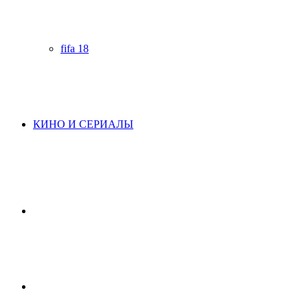
fifa 18
КИНО И СЕРИАЛЫ
Начните
поиск
Switch