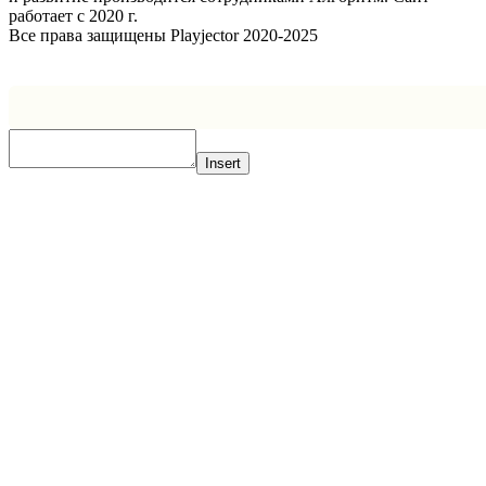
работает с 2020 г.
Все права защищены Playjector 2020-2025
Facebook
Twitter
WhatsApp
Telegram
Кнопка
«Наверх»
Insert