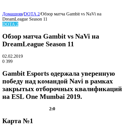
Домашняя
/
DOTA 2
/
Обзор матча Gambit vs NaVi на
DreamLeague Season 11
skin
DOTA 2
Обзор матча Gambit vs NaVi на
DreamLeague Season 11
02.02.2019
0
399
Facebook
Twitter
LinkedIn
Gambit Esports одержала уверенную
победу над командой Navi в рамках
закрытых отборочных квалификаций
на ESL One Mumbai 2019.
2:0
Карта №1