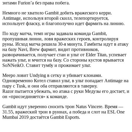
энтами Furion’a без права побега.
Немного не хватило Gambit добить вражеского керри.
Antimage, используя второй скилл, телепортируется,
использует фласку, и благополучно идет фармить на линию.
По ходу матча, темп игры задавала команда Gambit,
пропушивая линии, ловя вражеских героев, контролируя
руны. Исход матча решила 30-я минута. Гамбиты идут в атаку
на базу Navi, Brew фармит, видит противников,
разворачивается, получает стан и ульт от Elder Titan, успевает
нажать ульт, и мчится на базу. Со стороны кустов врывается
SoNNeikO. Ставит тумбу и прожимает ульт.
Meepo ловит Undying в сетку и убивает клонами.
Одновременно Котел ставил ульт, в ульт попадает Antimage на
пару с Tusk, и они оба отправляются в таверну.
Razor пытается убежать, но атака с руки Медузы его достает, и
он «присоединяется» к команде.
Gambit идут уверенно сносить трон Natus Vincere. Время —
31.55, вражеский трон в руинах, а победа и слот на ESL One
Mumbai 2019 достаётся Gambit Esports.