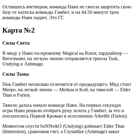
Оставшись вчетвером, команда Нави не смогла защитить свою
базу от натиска команды Гамбит, и на 44.50 минуте трон
команды Нави падает. Это ГГ.
Карта №2
Силы Света
В миду у Нави по-прежнему Magical на Razor, хардлайнер —
Brewmaster, на легкую линию отправляется трипла Tusk,
Undying и Antimage.
Силы Тьмы
Пик Гамбит несколько отличается от предыдущего. Мид стоит
Meepo, на легкой линии — Medusa и Kotl, на тяжелой — Elder
Titan и Furion.
Тяжело далось начало команде Нави. На первых секундах
игры Нави решили отобрать руну золота у Гамбит, за что и
поплатились Первой Кровью в исполнении Afterlife (Furion).
Моментом спустя SoNNeikO (Undying) добивает Elder Titan
(Immersion), сравнивая счет, а Crystallize (Antimage) зажат