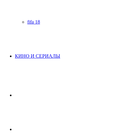
fifa 18
КИНО И СЕРИАЛЫ
Начните
поиск
Switch