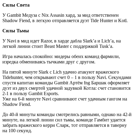
Силы Света
У Gambit Медуза с Nix Assasin хард, за мид ответственен
Shadow Fiend, в легкую отправляется дуэт Tide Hunter и Kotl.
Силы Тьмы
У Navi в мид идет Razor, в харде дабла Slark’a и Lich’a, на
легкой линии стоит Beast Master с поддержкой Tusk’a.
Игра началась спокойно: мидеры обеих команд фармили,
изредка обмениваясь тычками друг с другом.
На пятой минуте Slark с Lich удачно атакуют вражеского
Tidehunter, чем открывают счет 0 – 1 в пользу Navi. Секундами
спустя капитан команды Gambit Артём fng Баршак оформляет
дуэт из двух смертей удачной задувкой Котла: счет становится
2-1 в пользу Gambit Esports.
Уже на 6-й минуте Navi сравнивают счет удачным гангом на
Shadow Fiend.
До 40-й минуты команды смотрелись равными, однако на 42-й
минуте, на легкой линии сил тьмы, команде Гамбит удается
забрать вражеского керри Сларк, тот отправляется в таверну
на 100 секунд.