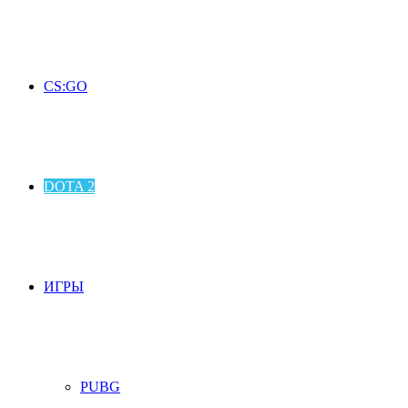
CS:GO
DOTA 2
ИГРЫ
PUBG