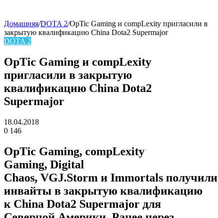
Домашняя
/
DOTA 2
/
OpTic Gaming и compLexity пригласили в
закрытую квалификацию China Dota2 Supermajor
skin
DOTA 2
OpTic Gaming и compLexity
пригласили в закрытую
квалификацию China Dota2
Supermajor
18.04.2018
0
146
Facebook
Twitter
LinkedIn
OpTic Gaming
,
compLexity
Gaming
,
Digital
Chaos
,
VGJ.Storm
и
Immortals
получили
инвайты в закрытую квалификацию
к China Dota2 Supermajor для
Северной Америки. Ранее через