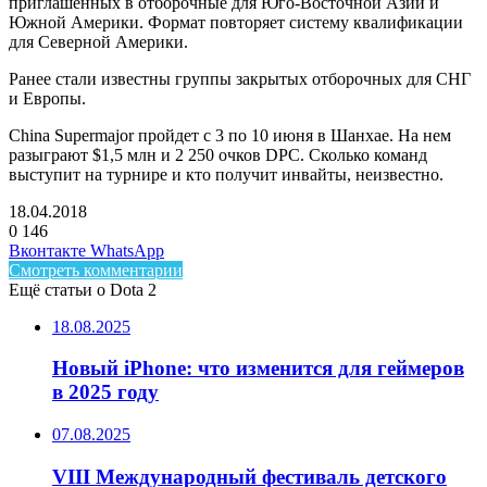
приглашенных в отборочные для Юго-Восточной Азии и
Южной Америки. Формат повторяет систему квалификации
для Северной Америки.
Ранее стали известны группы закрытых отборочных для СНГ
и Европы.
China Supermajor пройдет с 3 по 10 июня в Шанхае. На нем
разыграют $1,5 млн и 2 250 очков DPC. Сколько команд
выступит на турнире и кто получит инвайты, неизвестно.
18.04.2018
0
146
Facebook
Twitter
LinkedIn
Telegram
Вконтакте
WhatsApp
Смотреть комментарии
Ещё статьи о Dota 2
18.08.2025
Новый iPhone: что изменится для геймеров
в 2025 году
07.08.2025
VIII Международный фестиваль детского