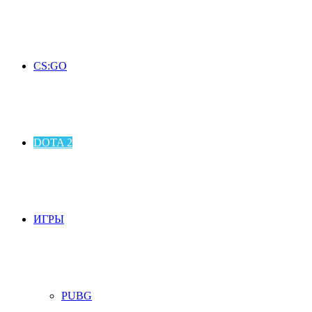
CS:GO
DOTA 2
ИГРЫ
PUBG