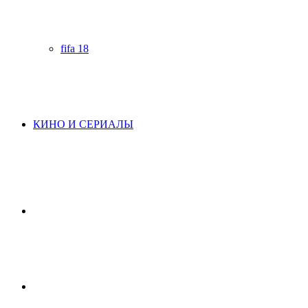
fifa 18
КИНО И СЕРИАЛЫ
Начните
поиск
Switch