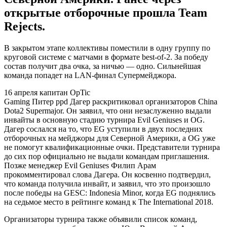
открытые отборочные прошла
Team
Rejects
.
В закрытом этапе коллективы поместили в одну группу по
круговой системе с матчами в формате best-of-2. За победу
состав получит два очка, за ничью — одно. Сильнейшая
команда попадет на LAN-финал Супермейджора.
16 апреля капитан
OpTic
Gaming
Питер ppd Дагер
раскритиковал организаторов China
Dota2 Supermajor. Он заявил, что они незаслуженно выдали
инвайты в основную стадию турнира
Evil Geniuses
и
OG
.
Дагер сослался на то, что EG уступили в двух последних
отборочных на мейджоры для Северной Америки, а OG уже
не помогут квалификационные очки. Представители турнира
до сих пор официально не выдали командам приглашения.
Позже менеджер Evil Geniuses Филип Арам
прокомментировал слова Дагера. Он косвенно подтвердил,
что команда получила инвайт, и заявил, что это произошло
после победы на GESC: Indonesia Minor, когда EG поднялись
на седьмое место в рейтинге команд к The International 2018.
Организаторы турнира также объявили список команд,