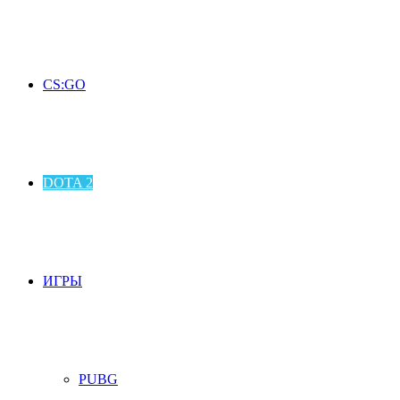
CS:GO
DOTA 2
ИГРЫ
PUBG