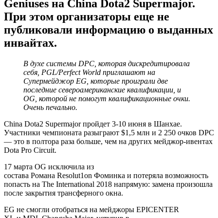
Geniuses
на China Dota2 Supermajor.
При этом организаторы еще не
публиковали информацию о выданных
инвайтах.
В духе системы DPC, которая дискредитировала
себя, PGL/Perfect World приглашают на
Супермейджор EG, которые проиграли две
последние североамериканские квалификации, и
OG, которой не помогут квалификационные очки.
Очень печально.
China Dota2 Supermajor пройдет 3-10 июня в Шанхае.
Участники чемпионата разыграют $1,5 млн и 2 250 очков DPC
— это в полтора раза больше, чем на других мейджор-ивентах
Dota Pro Circuit.
17 марта OG исключила из
состава
Романа Resolut1on Фоминка
и потеряла возможность
попасть на The International 2018 напрямую: замена произошла
после закрытия трансферного окна.
EG не смогли отобраться на мейджоры EPICENTER