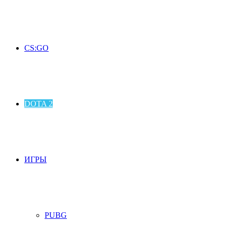
CS:GO
DOTA 2
ИГРЫ
PUBG