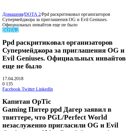
Домашняя
/
DOTA 2
/
Ppd раскритиковал организаторов
Супермейджора за приглашения OG и Evil Geniuses.
Официальных инвайтов еще не было
DOTA 2
Ppd раскритиковал организаторов
Супермейджора за приглашения OG и
Evil Geniuses. Официальных инвайтов
еще не было
17.04.2018
0
135
Facebook
Twitter
LinkedIn
Капитан
OpTic
Gaming
Питер ppd Дагер
заявил в
твиттере, что PGL/Perfect World
незаслуженно пригласили
OG
и
Evil