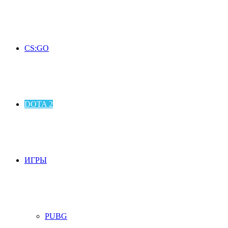
CS:GO
DOTA 2
ИГРЫ
PUBG