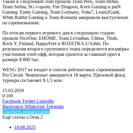
Также в следующий этап прошли Team Peru, Team Hellas,
Team Serbia, SG e-sports, Fire Dragoon, Keen Gaming и paiN
Gaming. Entity Gaming, Team Germany, Volta7, Learn2Gank,
White Rabbit Gaming и Team Romania завершили выступление
на соревнованиях.
По итогам первого игрового дня в следующую стадию
прошли NiceOne, EHOME, Team Leviathan, Ultima_Thule,
Rock.Y, Finland, HappyFeet и ROZETKA.UAshki. По
результатам второго группового этапа определится восьмёрка
участников плей-офф, которая сразится за главный приз в
размере $ 800 тыс.
WESG 2017 не входит в список рейтинговых соревнований
Pro Circuit. Чемпионат завершится 18 марта. Призовой фонд
турнира составляет $ 1,5 млн.
15.03.2018
0
169
Facebook
Twitter
LinkedIn
Вконтакте
WhatsApp
Telegram
Смотреть комментарии
Ещё статьи о Dota 2
18.08.2025