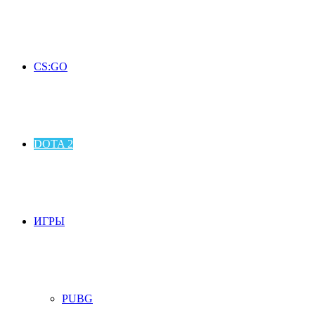
CS:GO
DOTA 2
ИГРЫ
PUBG