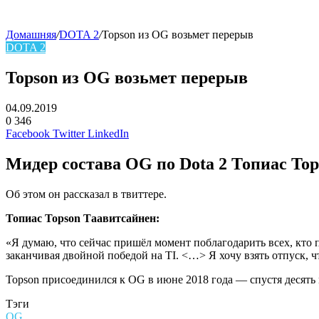
Домашняя
/
DOTA 2
/
Topson из OG возьмет перерыв
DOTA 2
Topson из OG возьмет перерыв
04.09.2019
0
346
Facebook
Twitter
LinkedIn
Мидер состава
OG
по Dota 2
Топиас Top
Об этом он рассказал в твиттере.
Топиас Topson Таавитсайнен:
«Я думаю, что сейчас пришёл момент поблагодарить всех, кто п
заканчивая двойной победой на TI. <…> Я хочу взять отпуск, ч
Topson присоединился к OG в июне 2018 года — спустя десять ме
Тэги
OG