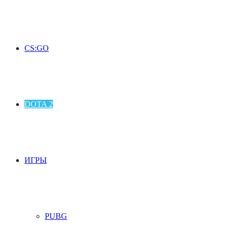
CS:GO
DOTA 2
ИГРЫ
PUBG