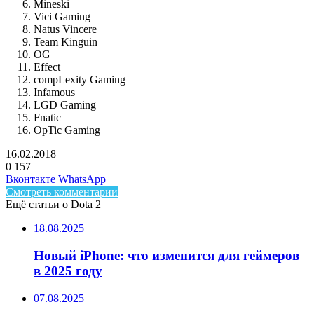
Mineski
Vici Gaming
Natus Vincere
Team Kinguin
OG
Effect
compLexity Gaming
Infamous
LGD Gaming
Fnatic
OpTic Gaming
16.02.2018
0
157
Facebook
Twitter
LinkedIn
Telegram
Вконтакте
WhatsApp
Смотреть комментарии
Ещё статьи о Dota 2
18.08.2025
Новый iPhone: что изменится для геймеров
в 2025 году
07.08.2025