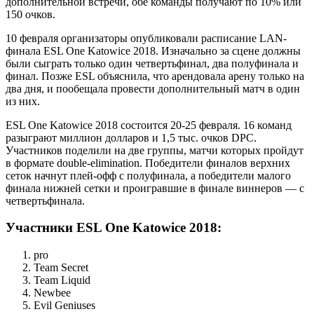
дополнительной встречи, обе команды получают по 10% или
150 очков.
10 февраля организаторы опубликовали расписание LAN-
финала ESL One Katowice 2018. Изначально за сцене должны
были сыграть только один четвертьфинал, два полуфинала и
финал. Позже ESL объяснила, что арендовала арену только на
два дня, и пообещала провести дополнительный матч в один
из них.
ESL One Katowice 2018 состоится 20-25 февраля. 16 команд
разыграют миллион долларов и 1,5 тыс. очков DPC.
Участников поделили на две группы, матчи которых пройдут
в формате double-elimination. Победители финалов верхних
сеток начнут плей-офф с полуфинала, а победители малого
финала нижней сетки и проигравшие в финале виннеров — с
четвертьфинала.
Участники ESL One Katowice 2018:
pro
Team Secret
Team Liquid
Newbee
Evil Geniuses