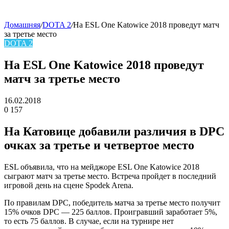
Домашняя
/
DOTA 2
/
На ESL One Katowice 2018 проведут матч
за третье место
skin
DOTA 2
На ESL One Katowice 2018 проведут
матч за третье место
16.02.2018
0
157
Facebook
Twitter
LinkedIn
На Катовице добавили различия в DPC
очках за третье и четвертое место
ESL объявила, что на мейджоре ESL One Katowice 2018
сыграют матч за третье место. Встреча пройдет в последний
игровой день на сцене Spodek Arena.
По правилам DPC, победитель матча за третье место получит
15% очков DPC — 225 баллов. Проигравший заработает 5%,
то есть 75 баллов. В случае, если на турнире нет