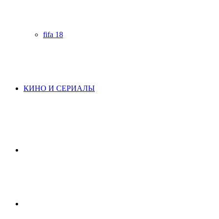
fifa 18
КИНО И СЕРИАЛЫ
Начните
поиск
Switch