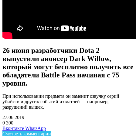
26 июня разработчики Dota 2
выпустили анонсер Dark Willow,
который могут бесплатно получить все
обладатели Battle Pass начиная с 75
уровня.
При использовании предмета он заменит озвучку серий
убийств и других событий из матчей — например,
разрушений вышек.
27.06.2019
0
390
Facebook
Twitter
LinkedIn
Telegram
Вконтакте
WhatsApp
Смотреть комментарии