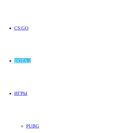
CS:GO
DOTA 2
ИГРЫ
PUBG