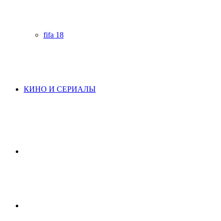
fifa 18
КИНО И СЕРИАЛЫ
Начните
поиск
Switch