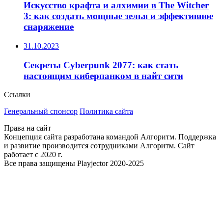
Искусство крафта и алхимии в The Witcher
3: как создать мощные зелья и эффективное
снаряжение
31.10.2023
Секреты Cyberpunk 2077: как стать
настоящим киберпанком в найт сити
Ссылки
Генеральный спонсор
Политика сайта
Права на сайт
Концепция сайта разработана командой Алгоритм. Поддержка
и развитие производится сотрудниками Алгоритм. Сайт
работает с 2020 г.
Все права защищены Playjector 2020-2025
Facebook
Twitter
WhatsApp
Telegram
Кнопка
«Наверх»