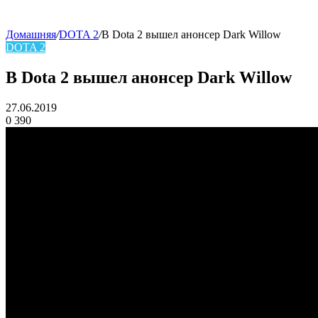
Домашняя
/
DOTA 2
/
В Dota 2 вышел анонсер Dark Willow
DOTA 2
skin
В Dota 2 вышел анонсер Dark Willow
27.06.2019
0
390
Facebook
Twitter
LinkedIn