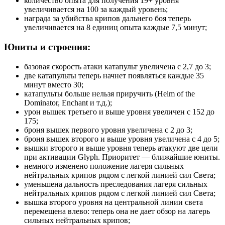
количество опыта для получения 19+ уровня
увеличивается на 100 за каждый уровень;
награда за убийства крипов дальнего боя теперь
увеличивается на 8 единиц опыта каждые 7,5 минут;
Юниты и строения:
базовая скорость атаки катапульт увеличена с 2,7 до 3;
две катапульты теперь начнет появляться каждые 35
минут вместо 30;
катапульты больше нельзя приручить (Helm of the
Dominator, Enchant и т.д.);
урон вышек третьего и выше уровня увеличен с 152 до
175;
броня вышек первого уровня увеличена с 2 до 3;
броня вышек второго и выше уровня увеличена с 4 до 5;
вышки второго и выше уровня теперь атакуют две цели
при активации Glyph. Приоритет — ближайшие юниты.
немного изменено положение лагеря сильных
нейтральных крипов рядом с легкой линией сил Света;
уменьшена дальность преследования лагеря сильных
нейтральных крипов рядом с легкой линией сил Света;
вышка второго уровня на центральной линии света
перемещена влево: теперь она не дает обзор на лагерь
сильных нейтральных крипов;