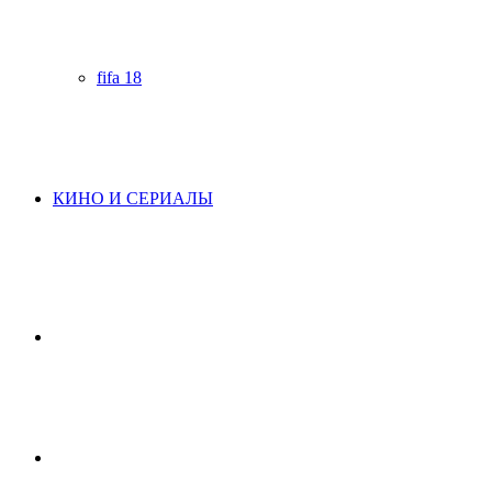
fifa 18
КИНО И СЕРИАЛЫ
Начните
поиск
Switch