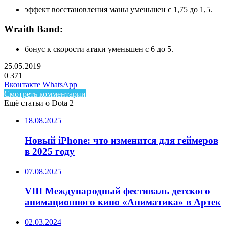
эффект восстановления маны уменьшен с 1,75 до 1,5.
Wraith Band:
бонус к скорости атаки уменьшен с 6 до 5.
25.05.2019
0
371
Facebook
Twitter
LinkedIn
Telegram
Вконтакте
WhatsApp
Смотреть комментарии
Ещё статьи о Dota 2
18.08.2025
Новый iPhone: что изменится для геймеров
в 2025 году
07.08.2025
VIII Международный фестиваль детского
анимационного кино «Аниматика» в Артек
02.03.2024