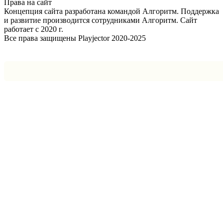
Права на сайт
Концепция сайта разработана командой Алгоритм. Поддержка
и развитие производится сотрудниками Алгоритм. Сайт
работает с 2020 г.
Все права защищены Playjector 2020-2025
Facebook
Twitter
WhatsApp
Telegram
Кнопка
«Наверх»