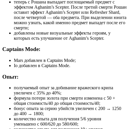
теперь с Рошана выпадает поглощаемый предмет с
эффектом Aghanim’s Scepter. После третий смерти Рошан
оставит эффект Aghanim’s Scepter или Refresher Shard,
после четвертой — оба предмета. При выделении юнита
можно узнать, какой именно предмет выпадет после его
смерти;
добавлены новые визуальные эффекты героям, у
которых есть улучшение от Aghanim’s Scepter.
Сaptains Mode:
Mars добавлен в Captains Mode;
Io добавлен в Captains Mode.
Опыт:
получаемый опыт за добивание вражеского крипа
увеличен с 35% до 40%;
формула потери золота при смерти изменена с 50 +
общая стоимость/40 до общая стоимость/40;
бонус опыта за серию убийств увеличен с 200 → 1250
до 400 → 1800;
количество опыта для получения 5/6 уровня
уменьшено с 600/620 до 580/600;