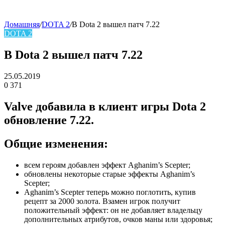
Домашняя
/
DOTA 2
/
В Dota 2 вышел патч 7.22
DOTA 2
skin
В Dota 2 вышел патч 7.22
25.05.2019
0
371
Facebook
Twitter
LinkedIn
Valve добавила в клиент игры Dota 2
обновление 7.22.
Общие изменения:
всем героям добавлен эффект Aghanim’s Scepter;
обновлены некоторые старые эффекты Aghanim’s
Scepter;
Aghanim’s Scepter теперь можно поглотить, купив
рецепт за 2000 золота. Взамен игрок получит
положительный эффект: он не добавляет владельцу
дополнительных атрибутов, очков маны или здоровья;