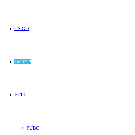
CS:GO
DOTA 2
ИГРЫ
PUBG