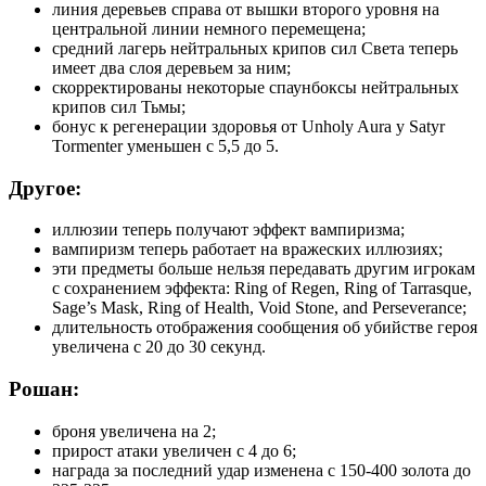
линия деревьев справа от вышки второго уровня на
центральной линии немного перемещена;
средний лагерь нейтральных крипов сил Света теперь
имеет два слоя деревьем за ним;
скорректированы некоторые спаунбоксы нейтральных
крипов сил Тьмы;
бонус к регенерации здоровья от Unholy Aura у Satyr
Tormenter уменьшен с 5,5 до 5.
Другое:
иллюзии теперь получают эффект вампиризма;
вампиризм теперь работает на вражеских иллюзиях;
эти предметы больше нельзя передавать другим игрокам
с сохранением эффекта: Ring of Regen, Ring of Tarrasque,
Sage’s Mask, Ring of Health, Void Stone, and Perseverance;
длительность отображения сообщения об убийстве героя
увеличена с 20 до 30 секунд.
Рошан:
броня увеличена на 2;
прирост атаки увеличен с 4 до 6;
награда за последний удар изменена с 150-400 золота до