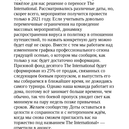
тяжёлое для нас решение о переносе The
International. Рассматривались различные даты, но,
скорее всего, мероприятие получится провести
только в 2021 году. Если учитывать довольно
переменчивые ограничения на проведение
массовых мероприятий, динамику
распространения вируса и политику в отношении
путешествий, то назвать конкретную дату можно
будет ещё не скоро. Вместе с тем мы работаем над
изменением графика профессионального сезона
грядущей осенью, о котором мы сообщим, как
только у нас будет достаточно информации.
Призовой фонд десятого The International будет
сформирован из 25% от продаж, связанных со
следующим боевым пропуском, и выпустить его
мы собираемся в ближайшее время, не дожидаясь
самого турнира. Однако наша команда работает из
дома, поэтому всё занимает больше времени, чем
обычно, так что боевой пропуск увидит свет как
минимум на пару недель позже привычных
сроков. Желаем сообществу Доты оставаться в
целости и сохранности и с нетерпением ждём,
когда мы снова сможем пригласить вас на
торжество под названием The International» —
отметили в анонсе.