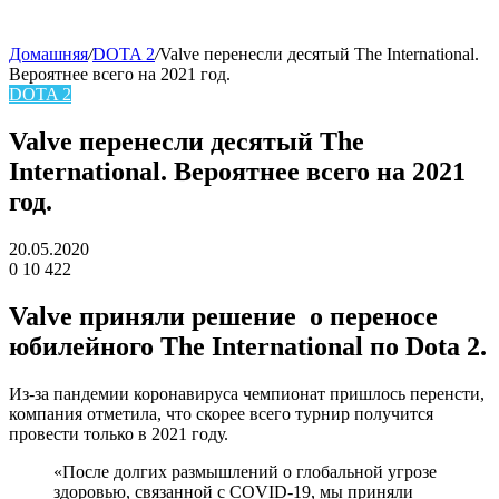
Домашняя
/
DOTA 2
/
Valve перенесли десятый The International.
Вероятнее всего на 2021 год.
skin
DOTA 2
Valve перенесли десятый The
International. Вероятнее всего на 2021
год.
20.05.2020
0
10 422
Facebook
Twitter
LinkedIn
Valve приняли решение о переносе
юбилейного
The International
по
Dota 2.
Из-за пандемии коронавируса чемпионат пришлось перенсти,
компания отметила, что скорее всего турнир получится
провести только в 2021 году.
«После долгих размышлений о глобальной угрозе
здоровью, связанной с COVID-19, мы приняли