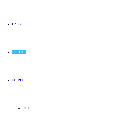
CS:GO
DOTA 2
ИГРЫ
PUBG