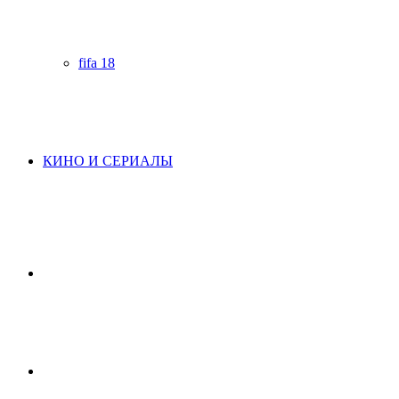
fifa 18
КИНО И СЕРИАЛЫ
Начните
поиск
Switch