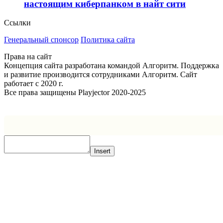
настоящим киберпанком в найт сити
Ссылки
Генеральный спонсор
Политика сайта
Права на сайт
Концепция сайта разработана командой Алгоритм. Поддержка
и развитие производится сотрудниками Алгоритм. Сайт
работает с 2020 г.
Все права защищены Playjector 2020-2025
Facebook
Twitter
WhatsApp
Telegram
Кнопка
«Наверх»
Insert