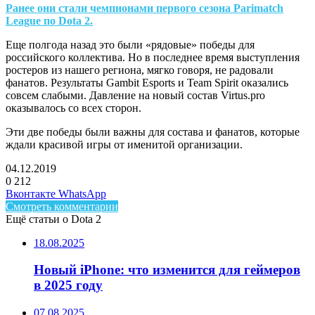
Ранее они стали чемпионами первого сезона Parimatch
League по Dota 2.
Еще полгода назад это были «рядовые» победы для
российского коллектива. Но в последнее время выступления
ростеров из нашего региона, мягко говоря, не радовали
фанатов. Результаты Gambit Esports и Team Spirit оказались
совсем слабыми. Давление на новый состав Virtus.pro
оказывалось со всех сторон.
Эти две победы были важны для состава и фанатов, которые
ждали красивой игры от именитой организации.
04.12.2019
0
212
Facebook
Twitter
LinkedIn
Telegram
Вконтакте
WhatsApp
Смотреть комментарии
Ещё статьи о Dota 2
18.08.2025
Новый iPhone: что изменится для геймеров
в 2025 году
07.08.2025