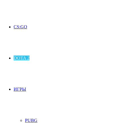
CS:GO
DOTA 2
ИГРЫ
PUBG