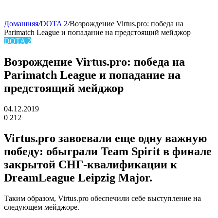
Домашняя
/
DOTA 2
/
Возрождение Virtus.pro: победа на
Parimatch League и попадание на предстоящий мейджор
skin
DOTA 2
Возрождение Virtus.pro: победа на
Parimatch League и попадание на
предстоящий мейджор
04.12.2019
0
212
Facebook
Twitter
LinkedIn
Virtus.pro завоевали еще одну важную
победу: обыграли Team Spirit в финале
закрытой СНГ-квалификации к
DreamLeague Leipzig Major.
Таким образом, Virtus.pro обеспечили себе выступление на
следующем мейджоре.