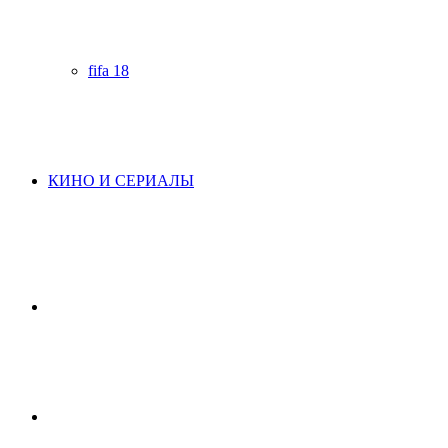
fifa 18
КИНО И СЕРИАЛЫ
Начните
поиск
Switch