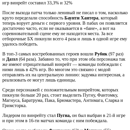
игр винрейт составил 33,3% и 32%
После выхода патча только ленивый не писал о том, насколько
круто переделали способность
Баунти Хантера
, который
теперь ворует деньги с первого уровня. В пабах он появляется
достаточно часто, если не оказывается в «бане», а вот на
соревновательной сцене ему не находится места. За все
отборочные БХ пикнули всего 4 раза и лишь в одной игре ему
удалось победить.
В топ-3 самых востребованных героев вошли
Рубик
(97 раз)
и
Даззл
(64 раза). Забавно то, что при этом оба персонажа так
же имеют отрицательный винрейт — команды побеждали с
ними лишь в 42% игр. Во многом это связано с модой
отправлять их на центральную линию: задумка интересная, а
реализовать ее могут лишь единицы.
Среди персонажей с положительным винрейтом, которых
пикнули больше 20 раз, стоит выделить Пугну, Фантомку,
Магнуса, Баратрума, Пака, Брюмастера, Антимага, Сларка и
Гримсторка.
Лидером по винрейту стал
Пугна,
он был выбран в 21-й игре
и при этом в 16-ти матчах команда с ним побеждала.