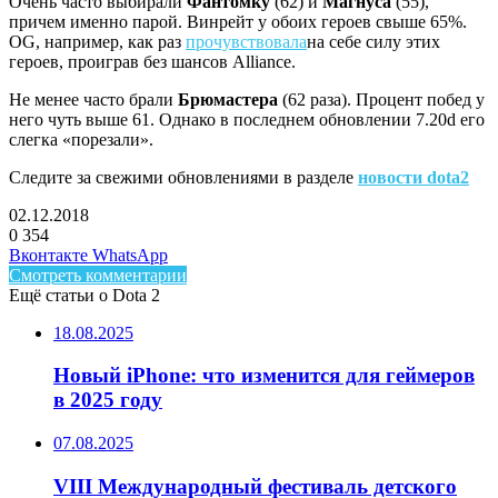
Очень часто выбирали
Фантомку
(62) и
Магнуса
(55),
причем именно парой. Винрейт у обоих героев свыше 65%.
OG, например, как раз
прочувствовала
на себе силу этих
героев, проиграв без шансов Alliance.
Не менее часто брали
Брюмастера
(62 раза). Процент побед у
него чуть выше 61. Однако в последнем обновлении 7.20d его
слегка «порезали».
Следите за свежими обновлениями в разделе
новости dota2
02.12.2018
0
354
Facebook
Twitter
LinkedIn
Telegram
Вконтакте
WhatsApp
Смотреть комментарии
Ещё статьи о Dota 2
18.08.2025
Новый iPhone: что изменится для геймеров
в 2025 году
07.08.2025
VIII Международный фестиваль детского