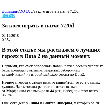
Домашняя
/
DOTA 2
/
За кого играть в патче 7.20d
DOTA 2
skin
За кого играть в патче 7.20d
02.12.2018
0
354
Facebook
Twitter
LinkedIn
В этой статье мы расскажем о лучших
героях в Dota 2 на данный момент.
Первыми, кто смог опробовать новый патч в боевых условиях
были команды-участники закрытых отборочных
квалификаций на второй мейджор сезона по Dota2.
Начнем с героев с самым низким винрейтом, то есть с самых
худших. Часть команд решили не отказываться
от
Морфлинга
его выбирали 44 раза, побед при этом всего
36,3%.
Еще хуже дела у
Лины
и
Винтер Виверны
, у которых за 20 +