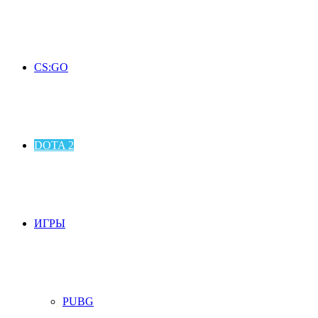
CS:GO
DOTA 2
ИГРЫ
PUBG