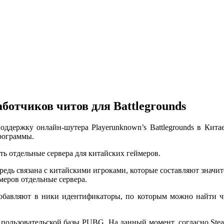
ботчиков читов для Battlegrounds
поддержку онлайн-шутера Playerunknown’s Battlegrounds в Кит
программы.
ть отдельные сервера для китайских геймеров.
чередь связана с китайскими игроками, которые составляют знач
меров отдельные сервера.
бавляют в ники идентификаторы, по которым можно найти чи
пользовательской базы PUBG. На данный момент, согласно Stea