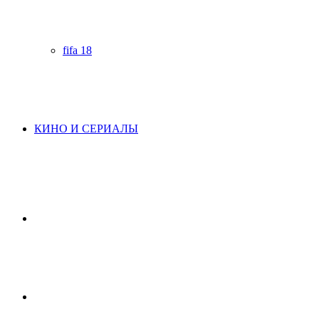
fifa 18
КИНО И СЕРИАЛЫ
Начните
поиск
Switch