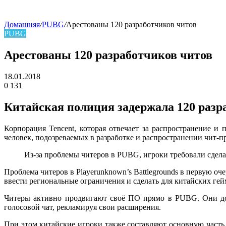
Домашняя
/
PUBG
/
Арестованы 120 разработчиков читов
PUBG
skin
Арестованы 120 разработчиков читов
18.01.2018
0
131
Facebook
Twitter
LinkedIn
Китайская полиция задержала 120 разра
Корпорация Tencent, которая отвечает за распространение и 
человек, подозреваемых в разработке и распространении чит-
Из-за проблемы читеров в PUBG, игроки требовали сдела
Проблема читеров в Playerunknown’s Battlegrounds в первую о
ввести региональные ограничения и сделать для китайских гей
Читеры активно продвигают своё ПО прямо в PUBG. Они до
голосовой чат, рекламируя свои расширения.
При этом китайские игроки также составляют основную часть 