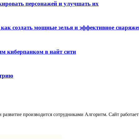
окировать персонажей и улучшать их
: как создать мощные зелья и эффективное снаряже
им киберпанком в найт сити
стрию
развитие производится сотрудниками Алгоритм. Сайт работает с