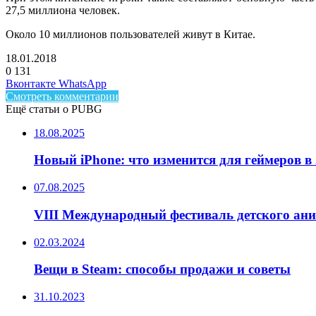
27,5 миллиона человек.
Около 10 миллионов пользователей живут в Китае.
18.01.2018
0
131
Facebook
Twitter
LinkedIn
Telegram
Вконтакте
WhatsApp
Смотреть комментарии
Ещё статьи о PUBG
18.08.2025
Новый iPhone: что изменится для геймеров в 
07.08.2025
VIII Международный фестиваль детского ан
02.03.2024
Вещи в Steam: способы продажи и советы
31.10.2023