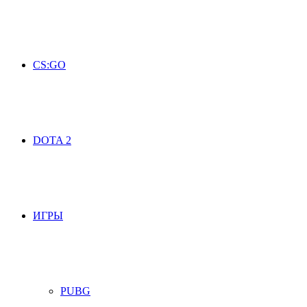
CS:GO
DOTA 2
ИГРЫ
PUBG