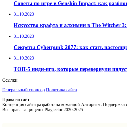
Советы по игре в Genshin Impact: как разбл
31.10.2023
Искусство крафта и алхимии в The Witcher 3
31.10.2023
Секреты Cyberpunk 2077: как стать настоящ
31.10.2023
ТОП-5 инди-игр, которые перевернули инду
Ссылки
Генеральный спонсор
Политика сайта
Права на сайт
Концепция сайта разработана командой Алгоритм. Поддержка и 
Все права защищены Playjector 2020-2025
Facebook
Twitter
WhatsApp
Telegram
Кнопка
«Наверх»