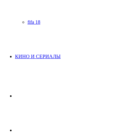
fifa 18
КИНО И СЕРИАЛЫ
Начните
поиск
Switch