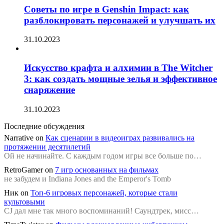
Советы по игре в Genshin Impact: как
разблокировать персонажей и улучшать их
31.10.2023
Искусство крафта и алхимии в The Witcher
3: как создать мощные зелья и эффективное
снаряжение
31.10.2023
Последние обсуждения
Narrative
on
Как сценарии в видеоиграх развивались на
протяжении десятилетий
Ой не начинайте. С каждым годом игры все больше по…
RetroGamer
on
7 игр основанных на фильмах
не забудем и Indiana Jones and the Emperor's Tomb
Ник
on
Топ-6 игровых персонажей, которые стали
культовыми
CJ дал мне так много воспоминаний! Саундтрек, мисс…