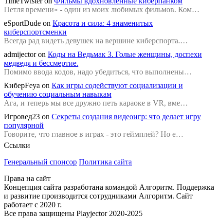
TimeTwister
on
Фильмы вдохновленные киберпанком
Петля времени» - один из моих любимых фильмов. Ком…
eSportDude
on
Красота и сила: 4 знаменитых
киберспортсменки
Всегда рад видеть девушек на вершине киберспорта.…
admijector
on
Коды на Ведьмак 3. Голые женщины, доспехи
медведя и бессмертие.
Помимо ввода кодов, надо убедиться, что выполнены…
КиберFeya
on
Как игры содействуют социализации и
обучению социальным навыкам
Ага, и теперь мы все дружно петь караоке в VR, вме…
Игровед23
on
Секреты создания видеоигр: что делает игру
популярной
Говорите, что главное в играх - это геймплей? Но е…
Ссылки
Генеральный спонсор
Политика сайта
Права на сайт
Концепция сайта разработана командой Алгоритм. Поддержка
и развитие производится сотрудниками Алгоритм. Сайт
работает с 2020 г.
Все права защищены Playjector 2020-2025