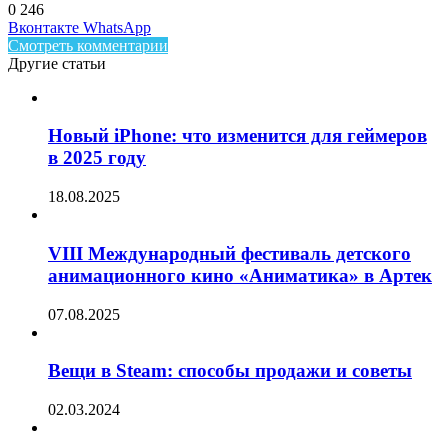
0
246
Facebook
Twitter
LinkedIn
Telegram
Вконтакте
WhatsApp
Смотреть комментарии
Другие статьи
Новый iPhone: что изменится для геймеров
в 2025 году
18.08.2025
VIII Международный фестиваль детского
анимационного кино «Аниматика» в Артек
07.08.2025
Вещи в Steam: способы продажи и советы
02.03.2024