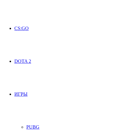
CS:GO
DOTA 2
ИГРЫ
PUBG