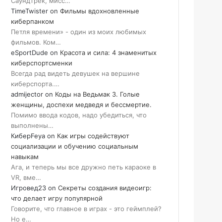
Саундтрек, мисс…
TimeTwister
on
Фильмы вдохновленные
киберпанком
Петля времени» - один из моих любимых
фильмов. Ком…
eSportDude
on
Красота и сила: 4 знаменитых
киберспортсменки
Всегда рад видеть девушек на вершине
киберспорта.…
admijector
on
Коды на Ведьмак 3. Голые
женщины, доспехи медведя и бессмертие.
Помимо ввода кодов, надо убедиться, что
выполнены…
КиберFeya
on
Как игры содействуют
социализации и обучению социальным
навыкам
Ага, и теперь мы все дружно петь караоке в
VR, вме…
Игровед23
on
Секреты создания видеоигр:
что делает игру популярной
Говорите, что главное в играх - это геймплей?
Но е…