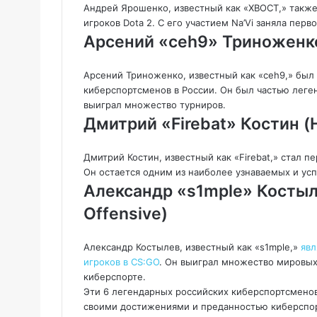
Андрей Ярошенко, известный как «XBOCT,» также
игроков Dota 2. С его участием Na’Vi заняла первое
Арсений «ceh9» Триноженко 
Арсений Триноженко, известный как «ceh9,» был
киберспортсменов в России. Он был частью лег
выиграл множество турниров.
Дмитрий «Firebat» Костин (
Дмитрий Костин, известный как «Firebat,» стал
Он остается одним из наиболее узнаваемых и усп
Александр «s1mple» Костыле
Offensive)
Александр Костылев, известный как «s1mple,»
явл
игроков в CS:GO
. Он выиграл множество мировых 
киберспорте.
Эти 6 легендарных российских киберспортсмено
своими достижениями и преданностью киберспорт