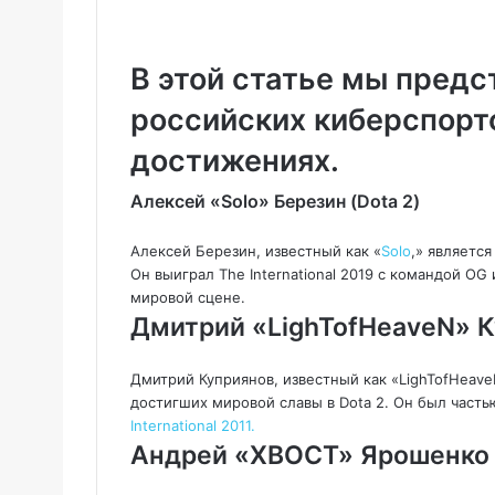
a
w
i
c
i
n
e
t
k
В этой статье мы предс
b
t
e
российских киберспорт
o
e
d
o
r
I
достижениях.
k
n
Алексей «Solo» Березин (Dota 2)
Алексей Березин, известный как «
Solo
,» являетс
Он выиграл The International 2019 с командой O
мировой сцене.
Дмитрий «LighTofHeaveN» К
Дмитрий Куприянов, известный как «LighTofHeav
достигших мировой славы в Dota 2. Он был часть
International 2011.
Андрей «XBOCT» Ярошенко (