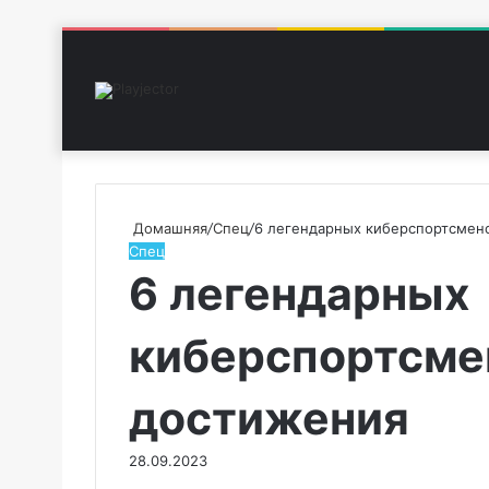
Домашняя
/
Спец
/
6 легендарных киберспортсмено
Спец
6 легендарных
киберспортсмен
достижения
28.09.2023
F
T
L