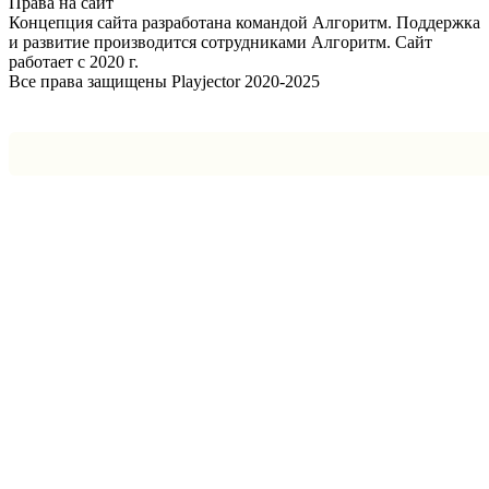
Права на сайт
Концепция сайта разработана командой Алгоритм. Поддержка
и развитие производится сотрудниками Алгоритм. Сайт
работает с 2020 г.
Все права защищены Playjector 2020-2025
Facebook
Twitter
WhatsApp
Telegram
Кнопка
«Наверх»