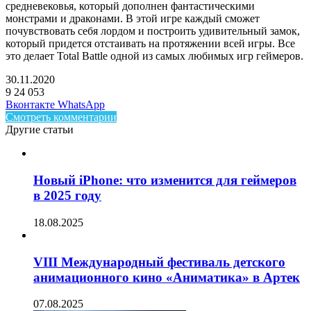
средневековья, который дополнен фантастическими
монстрами и драконами. В этой игре каждый сможет
почувствовать себя лордом и построить удивительный замок,
который придется отстаивать на протяжении всей игры. Все
это делает Total Battle одной из самых любимых игр геймеров.
30.11.2020
9
24 053
Facebook
Twitter
LinkedIn
Telegram
Вконтакте
WhatsApp
Смотреть комментарии
Другие статьи
Новый iPhone: что изменится для геймеров
в 2025 году
18.08.2025
VIII Международный фестиваль детского
анимационного кино «Аниматика» в Артек
07.08.2025