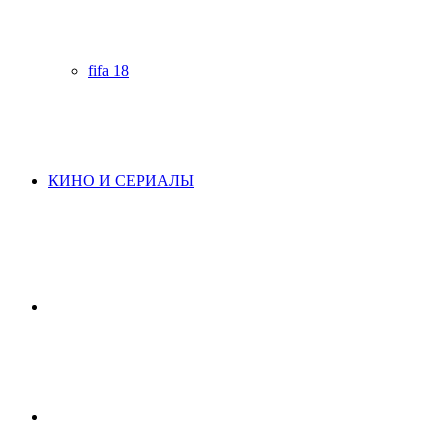
fifa 18
КИНО И СЕРИАЛЫ
Начните
поиск
Switch