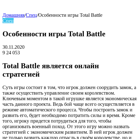
Домашняя
/
Спец
/
Особенности игры Total Battle
Спец
skin
Особенности игры Total Battle
30.11.2020
9
24 053
Facebook
Twitter
LinkedIn
Total Battle является онлайн
стратегией
Суть игры состоит в том, что игрок должен соорудить замок, а
также осуществить управление своим королевством.
Ключевым моментом в такой игрушке является экономическая
часть данного проекта. Ведь бой чаще всего осуществляется в
режиме автоматического процесса. Чтобы построить замок и
развить его, будет необходимо потратить силы и время. Кроме
того, игроку придется потрудиться для того, чтобы
организовать военный поход. От этого игру можно назвать
стратегией с экономическим развитием. В ней игрок должен
не только развить каждую отрасль в своём королевстве, но и