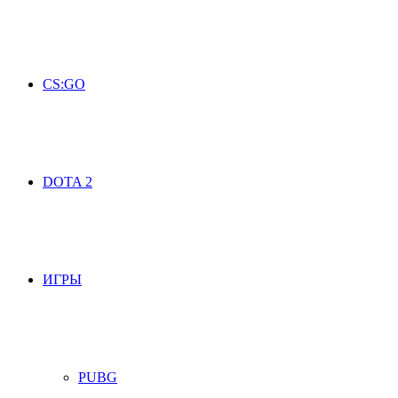
CS:GO
DOTA 2
ИГРЫ
PUBG