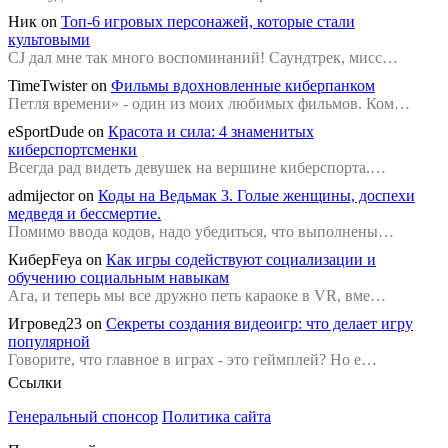
Ник
on
Топ-6 игровых персонажей, которые стали
культовыми
CJ дал мне так много воспоминаний! Саундтрек, мисс…
TimeTwister
on
Фильмы вдохновленные киберпанком
Петля времени» - один из моих любимых фильмов. Ком…
eSportDude
on
Красота и сила: 4 знаменитых
киберспортсменки
Всегда рад видеть девушек на вершине киберспорта.…
admijector
on
Коды на Ведьмак 3. Голые женщины, доспехи
медведя и бессмертие.
Помимо ввода кодов, надо убедиться, что выполнены…
КиберFeya
on
Как игры содействуют социализации и
обучению социальным навыкам
Ага, и теперь мы все дружно петь караоке в VR, вме…
Игровед23
on
Секреты создания видеоигр: что делает игру
популярной
Говорите, что главное в играх - это геймплей? Но е…
Ссылки
Генеральный спонсор
Политика сайта