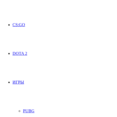
CS:GO
DOTA 2
ИГРЫ
PUBG