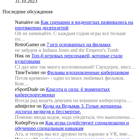
31.10.2023
Последние обсуждения
Narrative
on
Как сценарии в видеоиграх развивались на
протяжении десятилетий
Ой не начинайте. С каждым годом игры все больше
по…
RetroGamer
on
7 игр основанных на фильмах
не забудем и Indiana Jones and the Emperor's Tomb
Ник
on
Топ-6 игровых персонажей, которые стали
культовыми
CJ дал мне так много воспоминаний! Саундтрек, мисс…
TimeTwister
on
Фильмы вдохновленные киберпанком
Петля времени» - один из моих любимых фильмов.
Ком…
eSportDude
on
Красота и сила: 4 знаменитых
киберспортсменки
Всегда рад видеть девушек на вершине киберспорта.…
admijector
on
Коды на Ведьмак 3. Голые женщины,
доспехи медведя и бессмертие.
Помимо ввода кодов, надо убедиться, что выполнены…
КиберFeya
on
Как игры содействуют социализации и
обучению социальным навыкам
Ага, и теперь мы все дружно петь караоке в VR, вме…