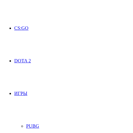
CS:GO
DOTA 2
ИГРЫ
PUBG