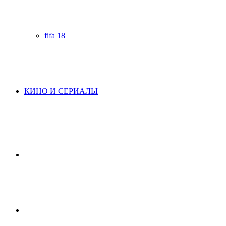
fifa 18
КИНО И СЕРИАЛЫ
Начните
поиск
Switch