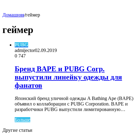
Домашняя
/
геймер
skin
геймер
PUBG
admijector
02.09.2019
0
747
Бренд BAPE и PUBG Corp.
выпустили линейку одежды для
фанатов
Японский бренд уличной одежды A Bathing Ape (BAPE)
объявил о коллаборации с PUBG Corporation. BAPE и
разработчики PUBG выпустили лимитированную…
Больше
Другие статьи