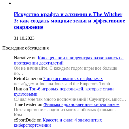
Искусство крафта и алхимии в The Witcher
3: как создать мощные зелья и эффективное
снаряжение
31.10.2023
Последние обсуждения
Narrative
on
Как сценарии в видеоиграх развивались на
протяжении десятилетий
Ой не начинайте. С каждым годом игры все больше
по…
RetroGamer
on
7 игр основанных на фильмах
не забудем и Indiana Jones and the Emperor's Tomb
Ник
on
Топ-6 игровых персонажей, которые стали
культовыми
CJ дал мне так много воспоминаний! Саундтрек, мисс…
TimeTwister
on
Фильмы вдохновленные киберпанком
Петля времени» - один из моих любимых фильмов.
Ком…
eSportDude
on
Красота и сила: 4 знаменитых
киберспортсменки