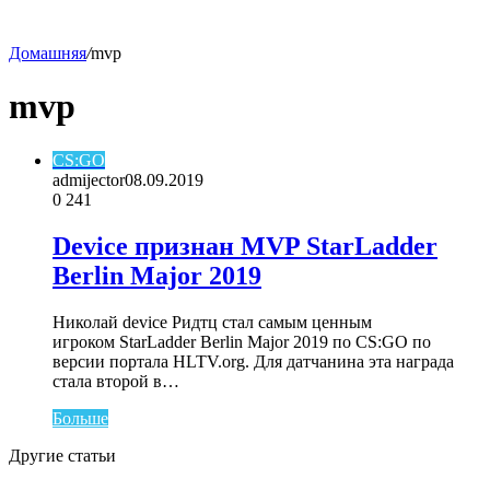
Домашняя
/
mvp
skin
mvp
CS:GO
admijector
08.09.2019
0
241
Device признан MVP StarLadder
Berlin Major 2019
Николай device Ридтц стал самым ценным
игроком StarLadder Berlin Major 2019 по CS:GO по
версии портала HLTV.org. Для датчанина эта награда
стала второй в…
Больше
Другие статьи