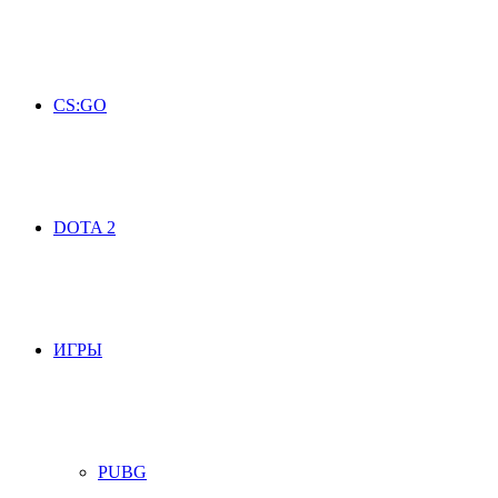
CS:GO
DOTA 2
ИГРЫ
PUBG