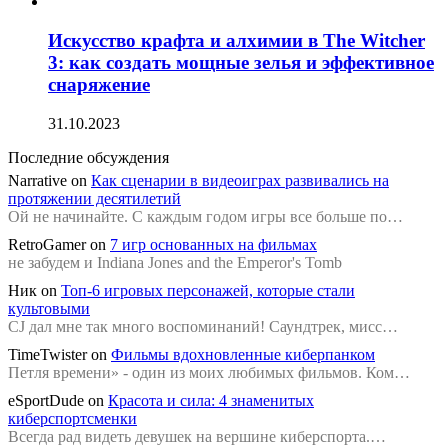
Искусство крафта и алхимии в The Witcher
3: как создать мощные зелья и эффективное
снаряжение
31.10.2023
Последние обсуждения
Narrative
on
Как сценарии в видеоиграх развивались на
протяжении десятилетий
Ой не начинайте. С каждым годом игры все больше по…
RetroGamer
on
7 игр основанных на фильмах
не забудем и Indiana Jones and the Emperor's Tomb
Ник
on
Топ-6 игровых персонажей, которые стали
культовыми
CJ дал мне так много воспоминаний! Саундтрек, мисс…
TimeTwister
on
Фильмы вдохновленные киберпанком
Петля времени» - один из моих любимых фильмов. Ком…
eSportDude
on
Красота и сила: 4 знаменитых
киберспортсменки
Всегда рад видеть девушек на вершине киберспорта.…