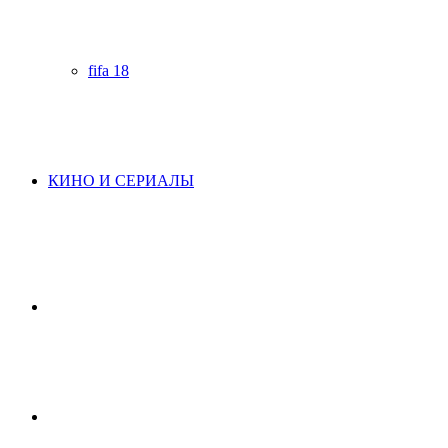
fifa 18
КИНО И СЕРИАЛЫ
Начните
поиск
Switch