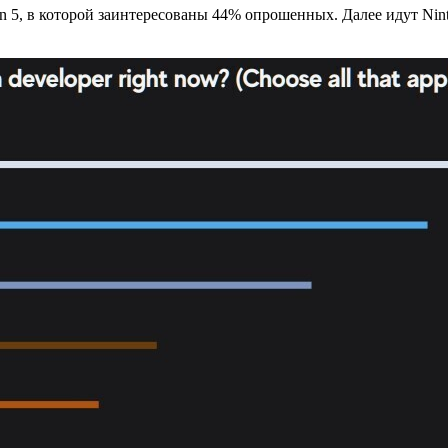
n 5, в которой заинтересованы 44% опрошенных. Далее идут Ninte