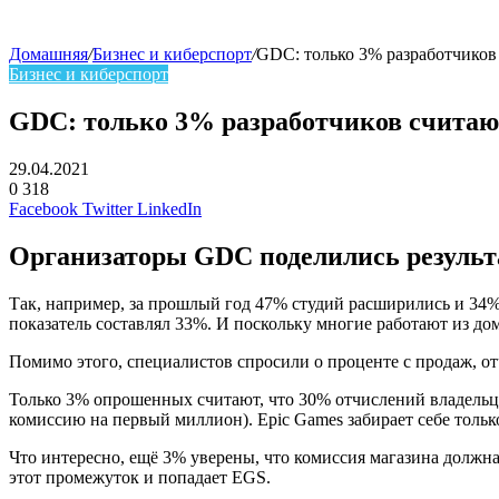
Домашняя
/
Бизнес и киберспорт
/
GDC: только 3% разработчико
Бизнес и киберспорт
GDC: только 3% разработчиков считаю
29.04.2021
0
318
Facebook
Twitter
LinkedIn
Организаторы GDC поделились результа
Так, например, за прошлый год 47% студий расширились и 34
показатель составлял 33%. И поскольку многие работают из до
Помимо этого, специалистов спросили о проценте с продаж, о
Только 3% опрошенных считают, что 30% отчислений владельца
комиссию на первый миллион). Epic Games забирает себе тольк
Что интересно, ещё 3% уверены, что комиссия магазина должн
этот промежуток и попадает EGS.