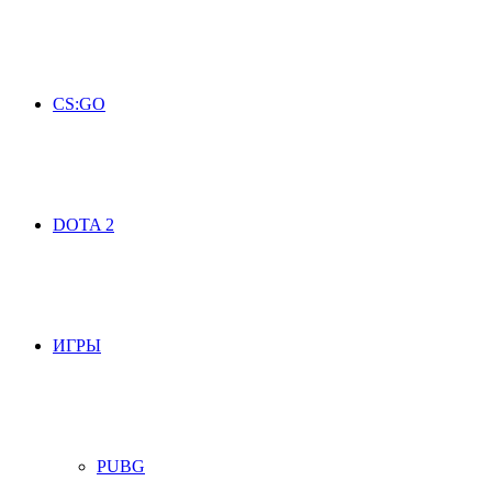
CS:GO
DOTA 2
ИГРЫ
PUBG